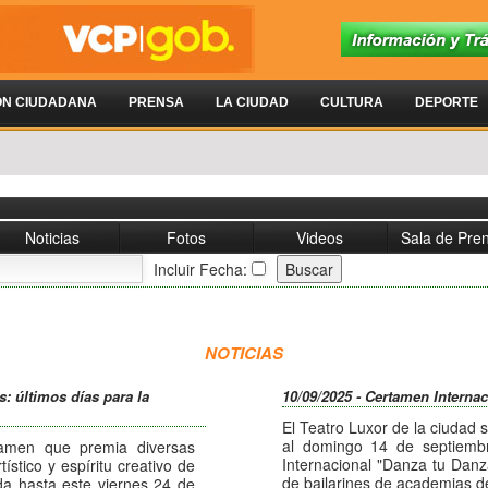
ÓN CIUDADANA
PRENSA
LA CIUDAD
CULTURA
DEPORTE
Noticias
Fotos
Videos
Sala de Pre
Incluir Fecha:
NOTICIAS
s: últimos días para la
10/09/2025 - Certamen Interna
El Teatro Luxor de la ciudad
al domingo 14 de septiembr
tamen que premia diversas
Internacional "Danza tu Dan
ístico y espíritu creativo de
de bailarines de academias de 
da hasta este viernes 24 de