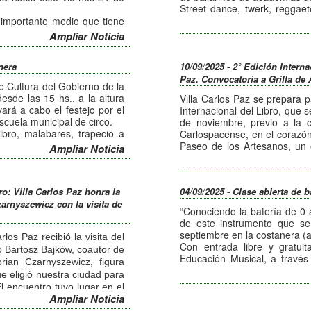
Street dance, twerk, reggaet
jazz, ritmos latinos y folklo
 importante medio que tiene
brillan los mejores bailarines 
los artistas de todo el país,
Ampliar Noticia
Los ganadores serán ele
al.
conformado por especialistas
rtistas de todo el país, la
nera
10/09/2025 - 2° Edición Interna
emática libre y con premio
Paz. Convocatoria a Grilla de 
 el primer puesto, premio
e Cultura del Gobierno de la
50.000 pesos, entre otros,
sde las 15 hs., a la altura
Villa Carlos Paz se prepara pa
tivo de la Municipalidad de
vará a cabo el festejo por el
Internacional del Libro, que s
esentantes de la ciudad.
scuela municipal de circo.
de noviembre, previo a la c
eleccionadas se realizará el
libro, malabares, trapecio a
Carlospacense, en el corazón
v. Cárcano 75) a las 20 hs.,
lgunas de las actividades de
Paseo de los Artesanos, un e
Ampliar Noticia
hs.
Carlospacense y consolidar 
tran disponibles en Salón
inos y turistas.
turismo internacional, con la 
al teléfono 3541- 436400 o
exponentes del mundo.
.ar.
ro: Villa Carlos Paz honra la
04/09/2025 - Clase abierta de b
La convocatoria a la prese
arnyszewicz con la visita de
parte de la Grilla de Activ
“Conociendo la batería de 0 
participar en esta 2° Edición
de este instrumento que se
- Detalle de la Propuesta.
septiembre en la costanera (a 
los Paz recibió la visita del
- Breve Currículum.
Con entrada libre y gratuit
co Bartosz Bajków, coautor de
- Temática.
Educación Musical, a través 
orian Czarnyszewicz, figura
- Modalidad: Presentación
aprenderán el armado de la 
ue eligió nuestra ciudad para
Intervención. Artística.
canciones más conocidas.
- Duración y Requerimientos
l encuentro tuvo lugar en el
Ampliar Noticia
- Vías de Contacto.
bido oficialmente por el