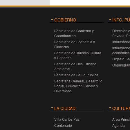
GOBIERNO
INFO. P
Secretaría de Gobierno y
Dirección 
Coordinación
Privada, P
Secretaría de Economía y
Información
Finanzas
información
Secretaría de Turismo Cultura
económica 
y Deportes
Digesto Leg
Secretaría de Des. Urbano
Organigra
Ambiental
Secretaría de Salud Pública
Secretaria General, Desarrollo
Social, Educación Género y
Diversidad
LA CIUDAD
CULTUR
Villa Carlos Paz
Area Princi
Centenario
Agenda