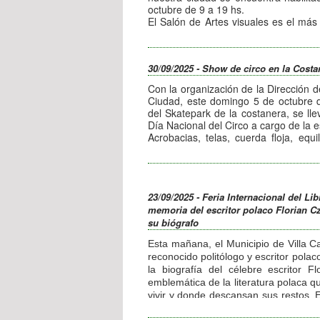
octubre de 9 a 19 hs.
El Salón de Artes visuales es el más
la ciudad para estimular y reconocer a 
reafirmando así su compromiso cultur
En esta nueva edición destinada a a
30/09/2025 - Show de circo en la Costa
disciplina elegida es pintura de t
adquisición de 700.000 pesos para
Con la organización de la Dirección d
adquisición al artista local de 2
Ciudad, este domingo 5 de octubre de
otorgados por el Departamento Ejecu
del Skatepark de la costanera, se lle
Villa Carlos Paz y el Concejo de Repr
Día Nacional del Circo a cargo de la e
La entrega de premios de las obras s
Acrobacias, telas, cuerda floja, equi
4 de noviembre en el Salón Rizzuto (A
vuelo e invitados especiales serán a
inaugurando así la exhibición.
la jornada, que culminará a las 17:30 
Las bases y condiciones se encuen
La entrada es libre y gratuita para vec
Rizzuto (Av. Cárcano 75), llamando 
bien consultando en villacarlospaz.gov
23/09/2025 - Feria Internacional del Lib
memoria del escritor polaco Florian Cz
su biógrafo
Esta mañana, el Municipio de Villa Car
reconocido politólogo y escritor pola
la biografía del célebre escritor Fl
emblemática de la literatura polaca q
vivir y donde descansan sus restos. E
Municipio, donde Bajków fue reci