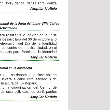
on, belly dance, danza libre, danza
re serán algunos de los géneros donde
Ampliar Noticia
del país y del extranjero.
gidos por un destacado jurado
 de cada rama.
cional de la Feria del Libro Villa Carlos
Actividades
ra realizar la 2° edición de la Feria
e desarrollará del 30 de octubre al 3
elebración del Día de la Identidad
 del centro de nuestra ciudad, en el
spacio para fortalecer la Identidad
nuestra cultura como producto del
Ampliar Noticia
participación de escritores, poetas y
atería en la costanera
ntación de propuestas para formar
idades se encuentra abierta. Para
a 100” se denomina la clase abierta
 se deberá enviar:
 llevará a cabo este sábado 6 de
la altura del Skatepark).
a y la coordinación del Centro de
de esta actividad, los participantes
 de libro, Conferencia, Charla o
batería, afinación y ritmos de las
Ampliar Noticia
 Técnicos.