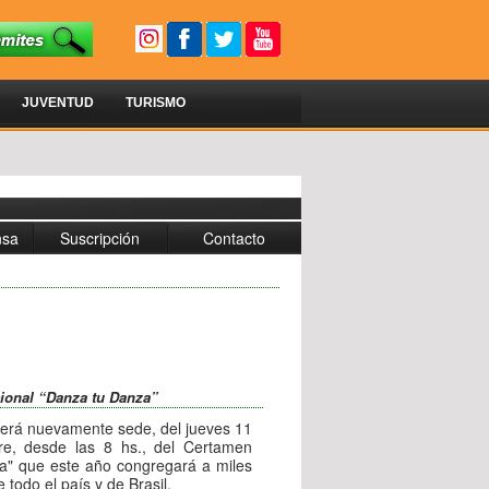
JUVENTUD
TURISMO
nsa
Suscripción
Contacto
cional “Danza tu Danza”
 será nuevamente sede, del jueves 11
e, desde las 8 hs., del Certamen
za" que este año congregará a miles
todo el país y de Brasil.