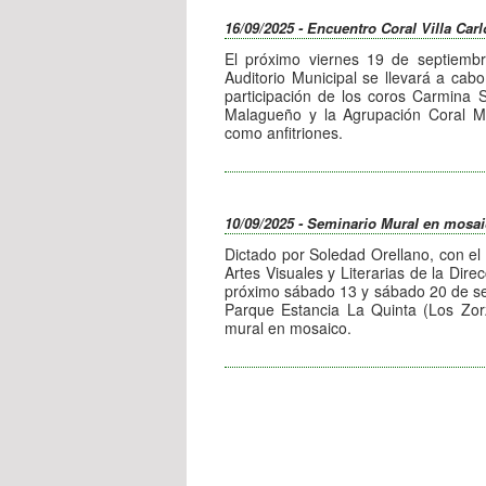
intendente Esteban Avilés y la C
Carlospacense, en el marco de una a
16/09/2025 - Encuentro Coral Villa Car
a la Segunda Feria Internacional del
El próximo viernes 19 de septiembr
que se desarrollará del 30 de octubre
Auditorio Municipal se llevará a cab
Luego de la recepción protocolar, se
participación de los coros Carmina 
segundo tomo del libro biográfico. As
Malagueño y la Agrupación Coral M
casa donde vivió Czarnyszewicz, se e
como anfitriones.
La entrada a este evento para vec
el cementerio local y finalmente se 
gratuita.
Bosque de la Poesía.
La visita de Bajków reviste una es
10/09/2025 - Seminario Mural en mosa
cultura local y para la comunida
Dictado por Soledad Orellano, con e
fortalecer los lazos con la memoria y
Artes Visuales y Literarias de la Direc
autor que escribió gran parte de su pr
próximo sábado 13 y sábado 20 de se
ciudad.
Parque Estancia La Quinta (Los Zorz
mural en mosaico.
Para informes e inscripciones comu
De esta manera, Villa Carlos Paz co
lunes a viernes.
un polo cultural y literario de relevan
de una nueva edición de su Feria Inter