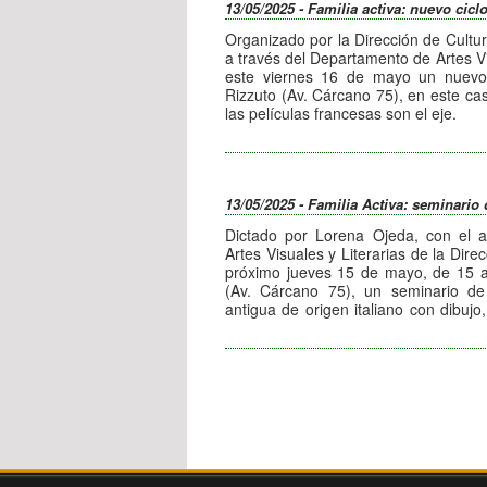
puesto en funcionamiento desde el G
13/05/2025 - Familia activa: nuevo cicl
objetivo de continuar descentralizan
servicios y talleres a los carlospacens
Organizado por la Dirección de Cultu
a través del Departamento de Artes Vi
este viernes 16 de mayo un nuevo 
Rizzuto (Av. Cárcano 75), en este c
las películas francesas son el eje.
Esta actividad, que cuenta con la s
Raúl Ceballos, tendrá una nueva pro
19:30 hs., con el film “A pleno sol
Ronet.
13/05/2025 - Familia Activa: seminario 
La entrada a este evento es libre y gra
Dictado por Lorena Ojeda, con el 
Artes Visuales y Literarias de la Direc
próximo jueves 15 de mayo, de 15 a 
(Av. Cárcano 75), un seminario de 
antigua de origen italiano con dibujo
logran realismo.
Para informes e inscripciones com
lunes a viernes.