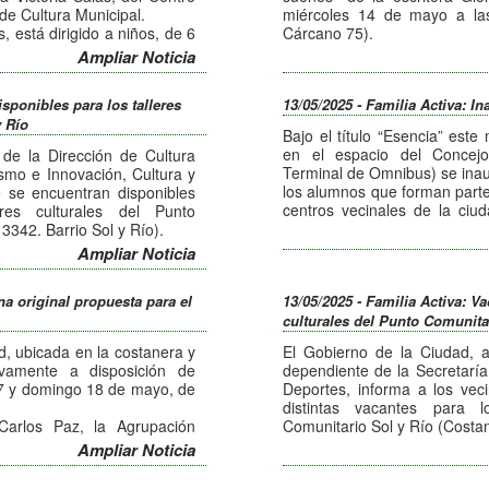
de Cultura Municipal.
miércoles 14 de mayo a las
, está dirigido a niños, de 6
Cárcano 75).
s los días viernes desde las
Dicha presentación contará 
Ampliar Noticia
 Villa Independencia ubicada
Fabiana Costamagno y Car
el coro municipal de jóvenes
musical “Tect”.
isponibles para los talleres
13/05/2025 - Familia Activa: I
 mujeres desde los 18 años,
La entrada para los interesado
y Río
las 10:30 hs. en la Plaza
Bajo el título “Esencia” este
n la sede del Centro Vecinal
en el espacio del Concejo
de la Dirección de Cultura
Terminal de Omnibus) se inau
smo e Innovación, Cultura y
rse mediante este link:
los alumnos que forman parte
 se encuentran disponibles
.gob.ar/
centros vecinales de la ciud
eres culturales del Punto
Valle, Fabián Flores y Gabriel
3342. Barrio Sol y Río).
Dicha exposición permanecerá
se en sonido e iluminación
Ampliar Noticia
entrada es libre y gratuita pa
informática (martes de 10 a
 a 19 hs.), automaquillaje (
na original propuesta para el
13/05/2025 - Familia Activa: Va
l y artístico teatral (martes.
culturales del Punto Comunita
 hs.), teatro infanto juvenil
arra (lunes. 9 a 12:30 hs,),
d, ubicada en la costanera y
El Gobierno de la Ciudad, a
ciación a la danza (viernes de
vamente a disposición de
dependiente de la Secretaría
 y viernes de 15 a 18 hs.),
17 y domingo 18 de mayo, de
Deportes, informa a los vec
as (lunes de 14 a 16 hs.) y
distintas vacantes para l
tes de 16:30 a 18:30 hs.).
Carlos Paz, la Agrupación
Comunitario Sol y Río (Costan
dichos horarios y días para
Artesanos Unidos Carlos Paz
Vecinas y vecinos podrán in
Ampliar Noticia
s agrupaciones que forman
(lunes 16 a 18 hs.), alfabet
recuperado, acondicionado y
libre y gratuita.
11:30 hs.), murga (miércoles 