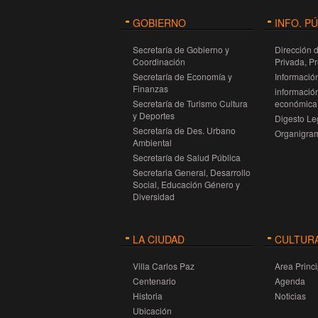
GOBIERNO
INFO. P
Secretaría de Gobierno y
Dirección 
Coordinación
Privada, P
Secretaría de Economía y
Información
Finanzas
información
Secretaría de Turismo Cultura
económica 
y Deportes
Digesto Leg
Secretaría de Des. Urbano
Organigra
Ambiental
Secretaría de Salud Pública
Secretaria General, Desarrollo
Social, Educación Género y
Diversidad
LA CIUDAD
CULTUR
Villa Carlos Paz
Area Princi
Centenario
Agenda
Historia
Noticias
Ubicación