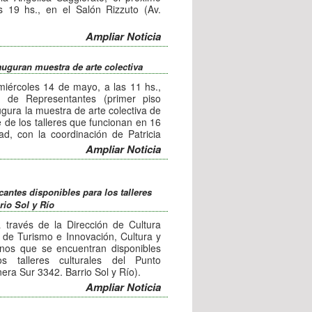
 19 hs., en el Salón Rizzuto (Av.
además con una muestra artística de
Ampliar Noticia
olina Santopolo y presentación
nauguran muestra de arte colectiva
s es libre y gratuita.
 miércoles 14 de mayo, a las 11 hs.,
 de Representantes (primer piso
gura la muestra de arte colectiva de
 de los talleres que funcionan en 16
ad, con la coordinación de Patricia
a Veglio.
Ampliar Noticia
 habilitada hasta el 10 de junio. La
ra los interesados.
cantes disponibles para los talleres
rio Sol y Río
 través de la Dirección de Cultura
 de Turismo e Innovación, Cultura y
inos que se encuentran disponibles
os talleres culturales del Punto
era Sur 3342. Barrio Sol y Río).
scribirse en sonido e iluminación
Ampliar Noticia
ización informática (martes de 10 a
de 17:30 a 19 hs.), automaquillaje (