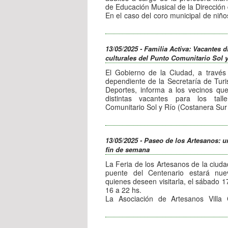
de Educación Musical de la Dirección 
En el caso del coro municipal de niños
a 12 años, con dictado de clases todo
14 hs., en la sede del Centro Vecinal
en calle Las Verbenas, mientras que 
13/05/2025 - Familia Activa: Vacantes d
y adultos está orientado a hombres y
culturales del Punto Comunitario Sol 
con clases los días lunes desde 
Belgrano y días martes a las 11 hs. e
El Gobierno de la Ciudad, a través 
Santa Rita.
dependiente de la Secretaría de Turi
Los interesados deben inscribi
Deportes, informa a los vecinos que
https://familiaactiva.modernizacionvcp
distintas vacantes para los tall
Comunitario Sol y Río (Costanera Sur 
Vecinas y vecinos podrán inscribir
(lunes 16 a 18 hs.), alfabetización 
11:30 hs.), murga (miércoles de 17:30
13/05/2025 - Paseo de los Artesanos: u
lunes de 18 a 20 hs.), maquillaje socia
fin de semana
16 a 18 hs.), teatro (martes. 19 a 21
(miércoles. 15:30 a 17:30 hs.), guit
La Feria de los Artesanos de la ciuda
folklore (miércoles de 9 a 12 hs.), ini
puente del Centenario estará nue
10:30 a 11:30 hs), circo (miércoles
quienes deseen visitarla, el sábado 
reparación de instalaciones eléctric
16 a 22 hs.
reparación de electrodomésticos (mar
La Asociación de Artesanos Villa 
Los interesados pueden acercarse en 
Cultural Artesanos Independientes, 
iniciar la actividad elegida.
y Artesanos Independientes son la
Cabe recordar que este espacio fue 
parte de dicha feria, que tiene entrada 