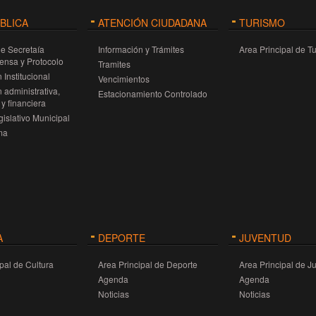
ÚBLICA
ATENCIÓN CIUDADANA
TURISMO
de Secretaía
Información y Trámites
Area Principal de T
rensa y Protocolo
Tramites
 Institucional
Vencimientos
 administrativa,
Estacionamiento Controlado
y financiera
islativo Municipal
ma
A
DEPORTE
JUVENTUD
pal de Cultura
Area Principal de Deporte
Area Principal de J
Agenda
Agenda
Noticias
Noticias