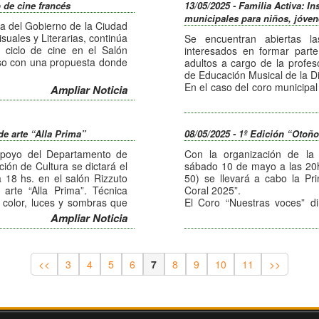
obierno de la Ciudad con el
o de cine francés
13/05/2025 - Familia Activa: In
lunes de 18 a 20 hs.), maquilla
do actividades, brindar más
municipales para niños, jóven
16 a 18 hs.), teatro (martes.
es.
ra del Gobierno de la Ciudad
(miércoles. 15:30 a 17:30 hs
suales y Literarias, continúa
Se encuentran abiertas la
folklore (miércoles de 9 a 12 h
ciclo de cine en el Salón
interesados en formar parte
10:30 a 11:30 hs), circo (m
aso con una propuesta donde
adultos a cargo de la profes
reparación de instalaciones 
de Educación Musical de la Di
reparación de electrodoméstic
elección y coordinación de
En el caso del coro municipal 
Ampliar Noticia
Los interesados pueden acerc
yección este viernes a las
a 12 años, con dictado de cla
iniciar la actividad elegida.
” con Alain Delon y Maurice
14 hs., en la sede del Centro
Cabe recordar que este espa
en calle Las Verbenas, mient
puesto en funcionamiento de
de arte “Alla Prima”
08/05/2025 - 1º Edición “Otoñ
tuita.
y adultos está orientado a h
objetivo de continuar descen
con clases los días lunes
servicios y talleres a los car
apoyo del Departamento de
Con la organización de la 
Belgrano y días martes a las 
ción de Cultura se dictará el
sábado 10 de mayo a las 20hs
Santa Rita.
18 hs. en el salón Rizzuto
50) se llevará a cabo la Pr
Los interesados deben i
arte “Alla Prima”. Técnica
Coral 2025”.
https://familiaactiva.moderniz
, color, luces y sombras que
El Coro “Nuestras voces” di
niños y jóvenes del Centro I
Ampliar Noticia
unicarse al Te: 436400, de
Salas, el Coro Polifónico de
propio Coro Musicanto a carg
participantes del evento.
La entrada a este evento es to
<<
3
4
5
6
7
8
9
10
11
>>