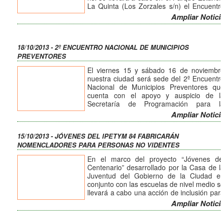
La Quinta (Los Zorzales s/n) el Encuent
Joven 2013.
Ampliar Notici
Un encuentro entre jóvenes de las distint
organizaciones, grupos de la ciudad y 
todos los que quieran compartir, y conoc
18/10/2013 - 2º ENCUENTRO NACIONAL DE MUNICIPIOS
gente nueva, debatir, proyectar, soñar
PREVENTORES
cambiar nuestra ciudad.
La invitación está abierta a toda l
El viernes 15 y sábado 16 de noviembr
comunidad.
nuestra ciudad será sede del 2º Encuent
Nacional de Municipios Preventores qu
cuenta con el apoyo y auspicio de l
Secretaría de Programación para l
Prevención de la Drogadicción y Luch
Ampliar Notici
contra el Narcotráfico (SEDRONAR).
En el marco del Encuentro está previst
15/10/2013 - JÓVENES DEL IPETYM 84 FABRICARÁN
una mesa especial de Intendentes, cuy
NOMENCLADORES PARA PERSONAS NO VIDENTES
tema central será “Políticas de prevenci
en los municipios de Argentina”.
En el marco del proyecto “Jóvenes de
Además, habrá un espacio específico pa
Centenario” desarrollado por la Casa de 
el intercambio de experiencias entre l
Juventud del Gobierno de la Ciudad e
equipos donde se están implementand
conjunto con las escuelas de nivel medio 
Proyectos Preventivos Municipales de
llevará a cabo una acción de inclusión pa
Programa Prevenir. Mediante talleres d
personas con discapacidad visua
Ampliar Notici
discusión y puesta en común de la realid
promovida por el IPETyM Nº 84 del Bº L
que atraviesa cada uno, todos lo
400 Viviendas.