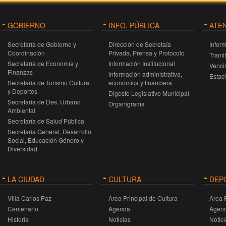
interrogar a los seis aspirantes a l
para más información, hasta el viernes 
defensoría.
de octubr
"Es importante que los estudiantes pued
a
politicasdeprevencion@villacarlospaz.gov
GOBIERNO
INFO. PÚBLICA
ATE
conocer las funciones, atribuciones 
competencias que nuestra Carta Orgánic
Secretaría de Gobierno y
Dirección de Secretaía
Infor
Municipal le otorga a esta figura. Fue 
Coordinación
Privada, Prensa y Protocolo
primera vez que se realizó una actividad 
Trami
este tipo donde todos los candidatos
Secretaría de Economía y
Información Institucional
Venci
previo a una elección, se presenten en 
Finanzas
información administrativa,
Estac
debate abierto y ante tanto público
Secretaría de Turismo Cultura
económica y financiera
Creemos que fue sumamente valiosa l
y Deportes
Digesto Legislativo Municipal
experiencia ya que se encontraron alumn
Secretaría de Des. Urbano
Organigrama
de varia s escuelas, conociero
Ambiental
personalmente a los candidatos y pudier
Secretaría de Salud Pública
escuchar sus ideas y propuestas de un
manera directa, en un plano de igualdad
Secretaria General, Desarrollo
sin intermediarios. Fue una muy ric
Social, Educación Género y
práctica democrática, que esperemos s
Diversidad
nos haga costumbre en nuestra ciudad
expresaron miembros del Parlament
Juvenil.
LA CIUDAD
CULTURA
DEP
Villa Carlos Paz
Area Principal de Cultura
Area 
Centenario
Agenda
Agen
Historia
Noticias
Notici