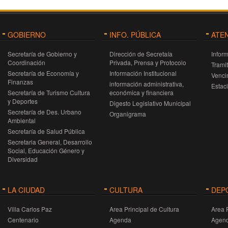
GOBIERNO
INFO. PÚBLICA
ATE
Secretaría de Gobierno y
Dirección de Secretaía
Infor
Coordinación
Privada, Prensa y Protocolo
Trami
Secretaría de Economía y
Información Institucional
Venci
Finanzas
información administrativa,
Estac
Secretaría de Turismo Cultura
económica y financiera
y Deportes
Digesto Legislativo Municipal
Secretaría de Des. Urbano
Organigrama
Ambiental
Secretaría de Salud Pública
Secretaria General, Desarrollo
Social, Educación Género y
Diversidad
LA CIUDAD
CULTURA
DEP
Villa Carlos Paz
Area Principal de Cultura
Area 
Centenario
Agenda
Agen