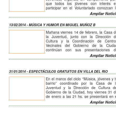
que todos los jóvenes con interés e
participar en el Voluntariado conozcan 
dinámica de trabajo, se integren al equi
Ampliar Notici
de trabajo y planteen los objetivos anuales
13/02/2014 - MÚSICA Y HUMOR EN MIGUEL MUÑOZ B
En esta oportunidad el campamento s
realizará en el camping Hakuna-Matata, l
Mañana viernes 14 de febrero, la Casa 
días 22, 23 y 24 de marzo, Villa la Paisani
la Juventud, junto con la Dirección d
(a 7km de Alta Gracia).
Cultura y la Coordinación de Centro
Vecinales del Gobierno de la Ciuda
Para mayor información e inscripcione
continúan con sus presentaciones d
comunicarse al teléfono: 436433, faceboo
verano por los barrios destinadas a lo
Ampliar Notici
Casa de la Juventud Vcp, o personalmen
jóvenes de la ciudad.
a la dirección: Av. Libertad 109.
En esta oportunidad, en el barrio Migu
Muñoz B (Av. Perón esq. Los Gigantes) 
31/01/2014 - ESPECTÁCULOS GRATUITOS EN VILLA DEL RIO
instalará un escenario, donde subirá 
escena el Ensamble del Centro d
En el marco del ciclo “Música, jóvenes y 
Educación Musical y el humorista Cherc
barrio” coordinado por la Casa de l
Prietto desde las 21 hs.
Juventud y la Dirección de Cultura de
Gobierno de la Ciudad, hoy viernes 31 
de enero a las 21 hs. se presentará en 
barrio Villa del Río (Ayacucho esquin
Ampliar Notici
India) una noche única con Arteria, Meli
Cumbia, números artísticos barriales y 
fabuloso monólogo de humor.