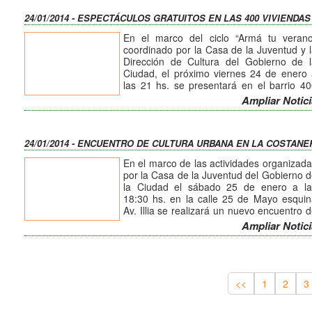
El evento se desarrollará con entrada lib
24/01/2014 - ESPECTÁCULOS GRATUITOS EN LAS 400 VIVIENDAS
y gratuita.
En el marco del ciclo “Armá tu verano
coordinado por la Casa de la Juventud y 
Dirección de Cultura del Gobierno de l
Ciudad, el próximo viernes 24 de enero
las 21 hs. se presentará en el barrio 4
viviendas el espectáculo que incluirá 
Ampliar Notici
“White Cypher”, un monólogo de humor 
un número artístico barrial.
El evento se desarrollará en la manzana
24/01/2014 - ENCUENTRO DE CULTURA URBANA EN LA COSTANE
esquina 10 con entrada libre y gratuita.
En el marco de las actividades organizad
por la Casa de la Juventud del Gobierno 
la Ciudad el sábado 25 de enero a la
18:30 hs. en la calle 25 de Mayo esqui
Av. Illia se realizará un nuevo encuentro 
Cultura Urbana y Libre Expresión con H
Ampliar Notici
Hop, competencias de Break, Popping
Freestyle y Mc`s.
La entrada es libre y gratuita para todos l
interesados.
<<
1
2
3