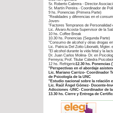
Sr. Roberto Cabrera - Director Asociac
Sr. Martín Pereira - Coordinador de Pol
9 hs. Ponencias (Primera Parte)
"Realidades y diferencias en el consumo
Joven-
"Factores Tempranos de Personalidad 
Lic. Álvaro Acosta-Supervisor de la Sa
10 hs. Coffee Break
10.30 hs. Ponencias (Segunda Parte)
"Consumo de alcohol y otras drogas en
Lic. Patricia Del Zotto Libonatti, Mgte
"El alcohol durante la vida fetal y la 
Dr. Juan Carlos Molina- Dr. en Psicolo
Ferreyra; Prof. Titular Cátedra Psicob
12 hs. Refrigerio
12.30 hs. Ponencias (
"Perspectivas en el abordaje asiste
Lic. Mariano Carrizo- Coordinador T
de Psicología de la UNC
"Estudio nacional sobre la relación 
Lic. Raúl Ángel Gómez- Docente-In
Adicciones -UNC- Coordinador de la
13.30 hs. Cierre y Entrega de Certifi