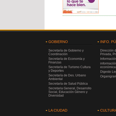
GOBIERNO
INFO. P
Secretaría de Gobierno y
Dirección 
Coordinación
Privada, P
Secretaría de Economía y
Información
Finanzas
información
Secretaría de Turismo Cultura
económica 
y Deportes
Digesto Leg
Secretaría de Des. Urbano
Organigra
Ambiental
Secretaría de Salud Pública
Secretaria General, Desarrollo
Social, Educación Género y
Diversidad
LA CIUDAD
CULTUR