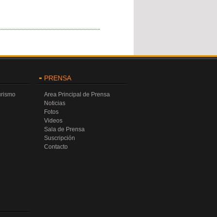
PRENSA
urismo
Area Principal de Prensa
Noticias
Fotos
Videos
Sala de Prensa
Suscripción
Contacto