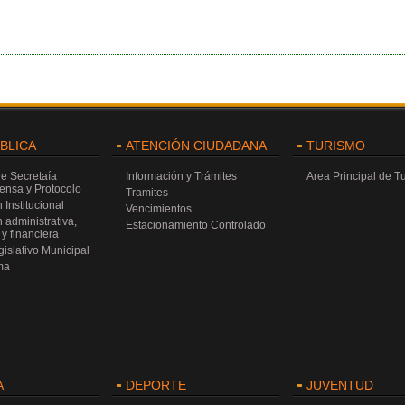
ÚBLICA
ATENCIÓN CIUDADANA
TURISMO
de Secretaía
Información y Trámites
Area Principal de T
rensa y Protocolo
Tramites
 Institucional
Vencimientos
 administrativa,
Estacionamiento Controlado
y financiera
islativo Municipal
ma
A
DEPORTE
JUVENTUD