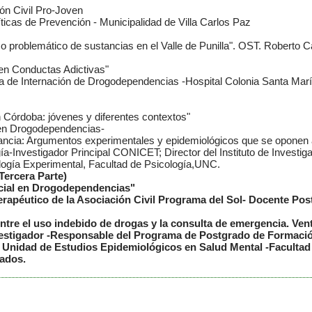
ión Civil Pro-Joven
íticas de Prevención - Municipalidad de Villa Carlos Paz
 problemático de sustancias en el Valle de Punilla". OST. Roberto Ca
en Conductas Adictivas"
la de Internación de Drogodependencias -Hospital Colonia Santa Mar
 Córdoba: jóvenes y diferentes contextos"
r. en Drogodependencias-
lactancia: Argumentos experimentales y epidemiológicos que se oponen 
gía-Investigador Principal CONICET; Director del Instituto de Invest
iología Experimental, Facultad de Psicología,UNC.
Tercera Parte)
ncial en Drogodependencias"
erapéutico de la Asociación Civil Programa del Sol- Docente P
entre el uso indebido de drogas y la consulta de emergencia. Ve
vestigador -Responsable del Programa de Postgrado de Formaci
 Unidad de Estudios Epidemiológicos en Salud Mental -Facultad
cados.