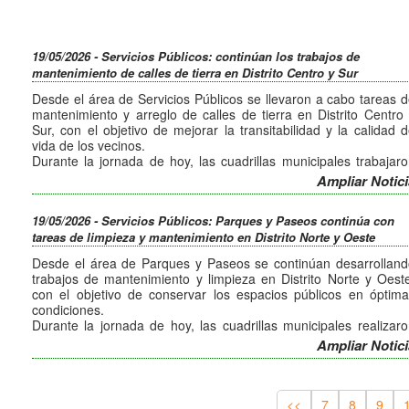
y Deco.
15 hs. Costanera y puente del Centenario y Alem y Las Heras
Feria de artesanos.
17 hs. Cerro La Cruz. Visitas guiadas nocturnas.
19/05/2026 - Servicios Públicos: continúan los trabajos de
17:30 hs. Paseo comercial "Wo". Actividad cultural por el 25 
mantenimiento de calles de tierra en Distrito Centro y Sur
mayo con pinturas de Mery Mey, djs y bailarines de
Desde el área de Servicios Públicos se llevaron a cabo tareas 
Departamento de arte en movimiento.
mantenimiento y arreglo de calles de tierra en Distrito Centro
18 hs. Biblioteca José h. Porto. Segunda Jornada Vampírica.
Sur, con el objetivo de mejorar la transitabilidad y la calidad 
vida de los vecinos.
Domingo 24 de mayo:
Durante la jornada de hoy, las cuadrillas municipales trabajar
10 hs. Explanada reloj Cucú. Feria del libro usado.
en barrio Miguel Muñoz B sobre calle Dinamarca, en barrio E
11 hs. Galería Cultural Puente Uruguay. Feria de emprendedor
Ampliar Notici
Fantasio sobre calle Pilcomayo y en barrio Jose Muñoz sobr
y Deco.
calle Favaloro.
14 hs. Green Paradise. Feria de emprendedores.
19/05/2026 - Servicios Públicos: Parques y Paseos continúa con
Estas acciones forman parte de un trabajo sostenido que bus
15 hs. Costanera y puente del Centenario y Alem y Las Heras
tareas de limpieza y mantenimiento en Distrito Norte y Oeste
optimizar el estado de las calles de tierra.
Feria de artesanos.
Desde el área de Parques y Paseos se continúan desarrolland
Lunes 25 de mayo:
trabajos de mantenimiento y limpieza en Distrito Norte y Oest
11 hs. Galería Cultural Puente Uruguay. Feria de emprendedor
con el objetivo de conservar los espacios públicos en óptim
y Deco.
condiciones.
15 hs. Costanera y puente del Centenario y Alem y Las Heras
Durante la jornada de hoy, las cuadrillas municipales realizar
Feria de artesanos.
poda de arbolado público y corte de césped y limpieza en Parq
Ampliar Notici
16 hs. Jardines Municipales. Acto oficial 25 de mayo y posteri
Italia y alrededores de Ruta 38.
Mateada Patria.
Estas acciones forman parte de un trabajo sostenido par
16 hs. Reloj Cucú. Festejo cumpleaños del Cucú.
garantizar espacios más seguros, limpios y agradables para tod
los vecinos.
<<
7
8
9