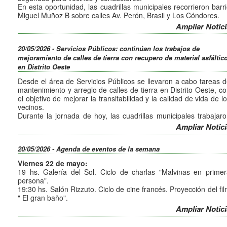
En esta oportunidad, las cuadrillas municipales recorrieron barr
Miguel Muñoz B sobre calles Av. Perón, Brasil y Los Cóndores.
Estas intervenciones permiten optimizar el estado de las calle
Ampliar Notici
brindando mayor durabilidad y mejores condiciones d
transitabilidad.
20/05/2026 - Servicios Públicos: continúan los trabajos de
mejoramiento de calles de tierra con recupero de material asfáltic
en Distrito Oeste
Desde el área de Servicios Públicos se llevaron a cabo tareas 
mantenimiento y arreglo de calles de tierra en Distrito Oeste, c
el objetivo de mejorar la transitabilidad y la calidad de vida de l
vecinos.
Durante la jornada de hoy, las cuadrillas municipales trabajar
en barrio Colinas sobre calle Cerro Itatí.
Ampliar Notici
Estas acciones forman parte de un trabajo sostenido que bus
optimizar el estado de las calles de tierra.
20/05/2026 - Agenda de eventos de la semana
Viernes 22 de mayo:
19 hs. Galería del Sol. Ciclo de charlas "Malvinas en prime
persona".
19:30 hs. Salón Rizzuto. Ciclo de cine francés. Proyección del fi
" El gran baño".
Ampliar Notici
Sábado 23 de mayo:
11 hs. Galería Cultural Puente Uruguay. Feria de emprendedor