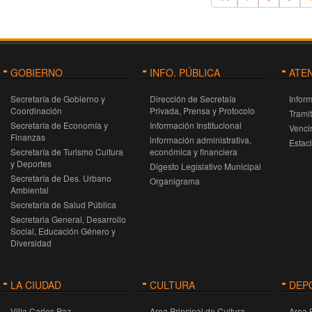
GOBIERNO
INFO. PÚBLICA
ATE
Secretaría de Gobierno y
Dirección de Secretaía
Infor
Coordinación
Privada, Prensa y Protocolo
Trami
Secretaría de Economía y
Información Institucional
Venci
Finanzas
información administrativa,
Estac
Secretaría de Turismo Cultura
económica y financiera
y Deportes
Digesto Legislativo Municipal
Secretaría de Des. Urbano
Organigrama
Ambiental
Secretaría de Salud Pública
Secretaria General, Desarrollo
Social, Educación Género y
Diversidad
LA CIUDAD
CULTURA
DEP
Villa Carlos Paz
Area Principal de Cultura
Area 