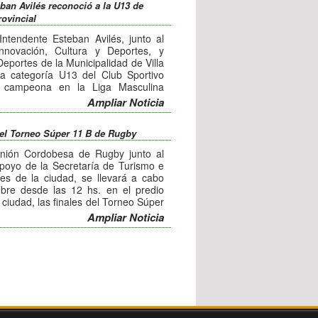
eban Avilés reconoció a la U13 de
ovincial
Intendente Esteban Avilés, junto al
nnovación, Cultura y Deportes, y
Deportes de la Municipalidad de Villa
a categoría U13 del Club Sportivo
r campeona en la Liga Masculina
Ampliar Noticia
, y dirigentes, compartieron una
alacio municipal, contando sus
del Torneo Súper 11 B de Rugby
, destacando que clasificaron al
ejores equipos del país.
Unión Cordobesa de Rugby junto al
lívar, manifestó: "Estamos muy
poyo de la Secretaría de Turismo e
guimos, es un orgullo que hoy nos
tes de la ciudad, se llevará a cabo
ipal, los chicos querían conocer al
bre desde las 12 hs. en el predio
adecemos mucho por este lindo
 ciudad, las finales del Torneo Súper
Ampliar Noticia
s infantiles del club festejarán el día
 los equipos del club, mientras que
ugará la división intermedia y desde
el club local.