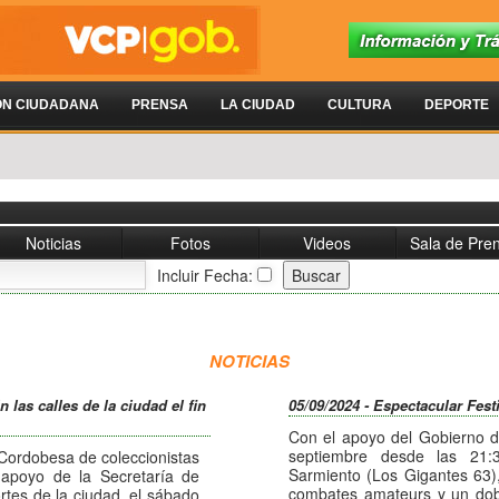
ÓN CIUDADANA
PRENSA
LA CIUDAD
CULTURA
DEPORTE
Noticias
Fotos
Videos
Sala de Pre
Incluir Fecha:
NOTICIAS
 las calles de la ciudad el fin
05/09/2024 - Espectacular Fes
Con el apoyo del Gobierno d
septiembre desde las 21:
 Cordobesa de coleccionistas
Sarmiento (Los Gigantes 63)
 apoyo de la Secretaría de
combates amateurs y un dobl
rtes de la ciudad, el sábado