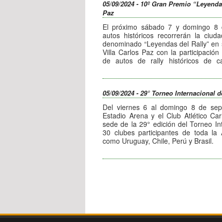
05/09/2024 - 10º Gran Premio “Leyendas
tiempo entre los participantes y prese
La flota más importante y numerosa 
Paz
en nuestra ciudad en forma pe
El próximo sábado 7 y domingo 8 
confirmarán nuevas competencias par
autos históricos recorrerán la ciud
denominado “Leyendas del Rally” en s
Villa Carlos Paz con la participació
de autos de rally históricos de car
homenaje de versiones de homologa
especial relacionados con el rally.
El cronograma será el siguiente:
05/09/2024 - 29° Torneo Internacional 
Sábado 7:
Del viernes 6 al domingo 8 de sep
8:30 hs.: Apertura Parque Cerrado en 
Estadio Arena y el Club Atlético Ca
sede de la 29° edición del Torneo In
Domingo 8:
30 clubes participantes de toda la 
11:30 hs.: Recorrido por el centro de 
como Uruguay, Chile, Perú y Brasil.
12 hs.: Exposición estática de vehícu
Más de 1500 jugadores estarán for
en 18 canchas simultáneas en las ca
Una posibilidad única para ver de c
cadete y juvenil, masculino y femenin
rally que forjaron la historia y dejaro
La premiación y cierre del torneo t
memoria colectiva.
septiembre de 9 a 14 hs. en el Estadi
La entrada es libre para vecinos y turi
La organización está a cargo de VSD
Secretaría de Turismo e Innovación
ciudad.
La entrada para disfrutar de estos en