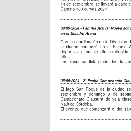
14 de septiembre, se llevará a cabo e
Camino 100 curvas 2024”.
Dicha competencia reúne a entusi
deportivos en cuna competencia de re
Más de 100 vehículos de distintos
09/09/2024 - Familia Activa: Nueva acti
ciudades vecinas recorrerán los ca
en el Estadio Arena
largada simbólica desde el área peato
Aquellos vecinos y turistas que desee
Con la coordinación de la Dirección 
vehículos pueden acercarse de manera
la ciudad comenzó en el Estadio A
sábado.
deportiva: gimnasia rítmica dirigi
años.
Las clases se dictan todos los días 
15:15 hs., con el objetivo de tra
coordinación con distintos elementos
cintas.
05/09/2024 - 2° Fecha Campeonato Clau
El lago San Roque de la ciudad s
septiembre y domingo 8 de septie
Campeonato Clausura de vela clas
Naútico Córdoba.
El evento, que comenzará el día sáb
desde las 11 hs., es organizado por
contará con veleros de toda la provin
a disputarse.
Mientras que el sábado desde las 19