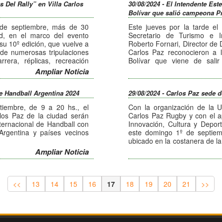
 Del Rally” en Villa Carlos
30/08/2024 - El Intendente Est
ntes.
de Sudamérica se encuentra
Bolívar que salió campeona Pr
rmanente por lo que se
de septiembre, más de 30
Este jueves por la tarde el 
a los próximos meses.
ad, en el marco del evento
Secretario de Turismo e I
u 10º edición, que vuelve a
Roberto Fornari, Director de 
n de numerosas tripulaciones
Carlos Paz reconocieron a l
rera, réplicas, recreación
Bolívar que viene de sali
ción y modelos de interés
Provincial.
Ampliar Noticia
Jugadores, cuerpo técnico
agradable tarde en el p
de Handball Argentina 2024
29/08/2024 - Carlos Paz sede 
experiencias en el torneo
Argentino de Clubes con los m
tiembre, de 9 a 20 hs., el
Con la organización de la 
el Parque de Asistencia.
Aldo Rodríguez, DT de Bo
rlos Paz de la ciudad serán
Carlos Paz Rugby y con el a
contentos con lo que conse
ternacional de Handball con
Innovación, Cultura y Depor
reciban en el palacio munic
Argentina y países vecinos
este domingo 1º de septiem
la ciudad.
intendente, así que agr
ubicado en la costanera de la
los en área peatonal.
reconocimiento".
mando parte de este evento
11 B de Rugby de Córdoba.
Ampliar Noticia
tegorías, infantil, menor,
Desde las 14 hs., las divisione
erca a los míticos autos de
o.
de las infancias alentando a
n el recuerdo imborrable en la
endrá lugar el domingo 8 de
previamente a las 13:30 hs. j
o Arena.
las 16 hs. la primera división d
<<
13
14
15
16
17
18
19
20
21
>>
stas.
 eventos con el apoyo de la
, Cultura y Deportes de la
cuentros es libre y gratuita