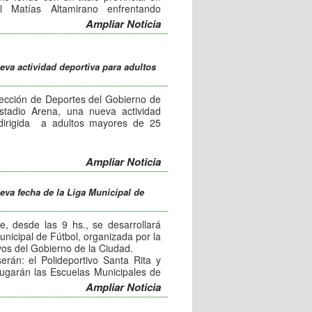
l Matías Altamirano enfrentando
Ampliar Noticia
ueva actividad deportiva para adultos
rección de Deportes del Gobierno de
tadio Arena, una nueva actividad
 dirigida a adultos mayores de 25
os días martes, de jueves de 14:15 a
Ampliar Noticia
 de trabajar la flexibilidad y la
lementos como pelotas aros, sogas y
ueva fecha de la Liga Municipal de
, desde las 9 hs., se desarrollará
nicipal de Fútbol, organizada por la
vos del Gobierno de la Ciudad.
erán: el Polideportivo Santa Rita y
jugarán las Escuelas Municipales de
 Valle, Sol y Río, San Antonio, Icho
Ampliar Noticia
Paz, Independiente, Santa Rita y