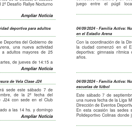
juego entre el púgil loca
l 2º Desafío Rallye Nocturno
a Santiago Tulian.
astas de autos clásicos y
Ampliar Noticia
gularidad nocturna.
 puntos de la provincia y
vidad deportiva para adultos
04/09/2024 - Familia Activa: N
minos de la región con una
en el Estadio Arena
nal a las 18 hs.
n disfrutar del paso de estos
de Deportes del Gobierno de
Con la coordinación de la Di
 libre y gratuita el próximo
rena, una nueva actividad
la ciudad comenzó en el Es
da a adultos mayores de 25
deportiva: gimnasia rítmica
años.
martes, de jueves de 14:15 a
bajar la flexibilidad y la
Las clases se dictan todos l
Ampliar Noticia
 como pelotas aros, sogas y
15:15 hs., con el objetivo
coordinación con distintos e
sura de Vela Clase J24
04/09/2024 - Familia Activa: N
cintas.
escuelas de fútbol
erá sede este sábado 7 de
mbre, de la 2º fecha del
Este sábado 7 de septiembre
e J24 con sede en el Club
una nueva fecha de la Liga Mu
Dirección de Eventos Deporti
ado a las 14 hs. y domingo
En esta ocasión las sedes s
 el Club Náutico Córdoba y
Polideportivo Colinas donde 
Ampliar Noticia
cia en un total de 10 regatas
La Quinta, Colinas, Altos del
Cruz, escuela Club Carlos 
 hs. tendrá lugar un tercer
escuela parroquial.