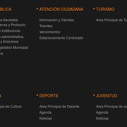
 la ciudad y potencia el
ÚBLICA
ATENCIÓN CIUDADANA
TURISMO
l año.
de Secretaía
Información y Trámites
Area Principal de T
rensa y Protocolo
Tramites
 Institucional
Vencimientos
 administrativa,
Estacionamiento Controlado
y financiera
islativo Municipal
ma
A
DEPORTE
JUVENTUD
pal de Cultura
Area Principal de Deporte
Area Principal de J
Agenda
Agenda
Noticias
Noticias