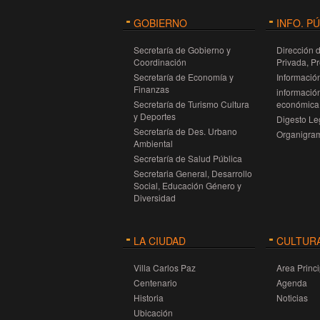
en todas las sedes disponibles.
Un evento más que jerarquiza a
GOBIERNO
INFO. P
movimiento turístico en esta época de
Secretaría de Gobierno y
Dirección 
Coordinación
Privada, P
Secretaría de Economía y
Información
Finanzas
información
Secretaría de Turismo Cultura
económica 
y Deportes
Digesto Leg
Secretaría de Des. Urbano
Organigra
Ambiental
Secretaría de Salud Pública
Secretaria General, Desarrollo
Social, Educación Género y
Diversidad
LA CIUDAD
CULTUR
Villa Carlos Paz
Area Princi
Centenario
Agenda
Historia
Noticias
Ubicación