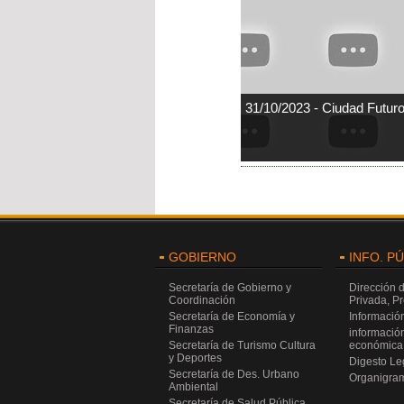
31/10/2023 - Ciudad Futur
GOBIERNO
INFO. P
Secretaría de Gobierno y
Dirección 
Coordinación
Privada, P
Secretaría de Economía y
Información
Finanzas
información
Secretaría de Turismo Cultura
económica 
y Deportes
Digesto Leg
Secretaría de Des. Urbano
Organigra
Ambiental
Secretaría de Salud Pública