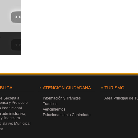
o
ÚBLICA
ATENCIÓN CIUDADANA
TURISMO
de Secretaía
Información y Trámites
Area Principal de T
rensa y Protocolo
Tramites
 Institucional
Vencimientos
 administrativa,
Estacionamiento Controlado
y financiera
islativo Municipal
ma