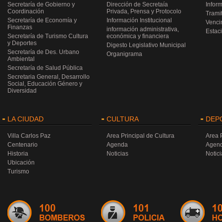
Secretaría de Gobierno y
Dirección de Secretaía
Infor
Coordinación
Privada, Prensa y Protocolo
Trami
Secretaría de Economía y
Información Institucional
Venci
Finanzas
información administrativa,
Estac
Secretaría de Turismo Cultura
económica y financiera
y Deportes
Digesto Legislativo Municipal
Secretaría de Des. Urbano
Organigrama
Ambiental
Secretaría de Salud Pública
Secretaria General, Desarrollo
Social, Educación Género y
Diversidad
LA CIUDAD
CULTURA
DEP
Villa Carlos Paz
Area Principal de Cultura
Area 
Centenario
Agenda
Agen
Historia
Noticias
Notici
Ubicación
Turismo