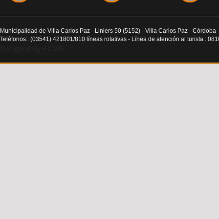
Municipalidad de Villa Carlos Paz - Liniers 50 (5152) - Villa Carlos Paz - Córdoba 
Teléfonos:. (03541) 421801/810 líneas rotativas - Línea de atención al turista : 0
Designed By FCVG