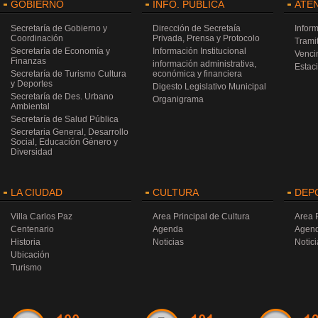
GOBIERNO
INFO. PÚBLICA
ATE
Secretaría de Gobierno y
Dirección de Secretaía
Infor
Coordinación
Privada, Prensa y Protocolo
Trami
Secretaría de Economía y
Información Institucional
Venci
Finanzas
información administrativa,
Estac
Secretaría de Turismo Cultura
económica y financiera
y Deportes
Digesto Legislativo Municipal
Secretaría de Des. Urbano
Organigrama
Ambiental
Secretaría de Salud Pública
Secretaria General, Desarrollo
Social, Educación Género y
Diversidad
LA CIUDAD
CULTURA
DEP
Villa Carlos Paz
Area Principal de Cultura
Area 
Centenario
Agenda
Agen
Historia
Noticias
Notici
Ubicación
Turismo