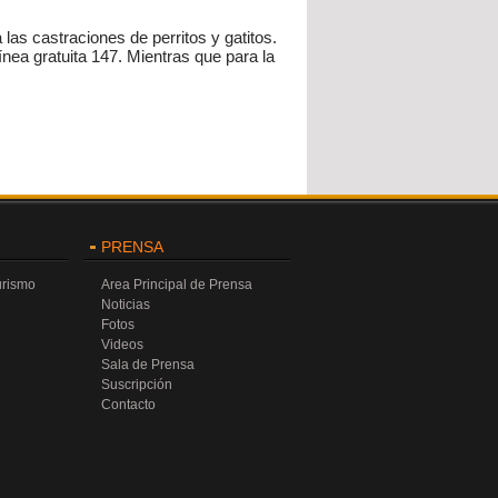
las castraciones de perritos y gatitos.
ea gratuita 147. Mientras que para la
PRENSA
urismo
Area Principal de Prensa
Noticias
Fotos
Videos
Sala de Prensa
Suscripción
Contacto