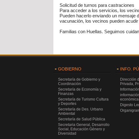
Solicitud de turnos para castraciones
Para acceder a los servicios, los vecin
Pueden hacerlo enviando un mensaje de
vacunación, los vecinos pueden acudir s
Familias con Huellas. Seguimos cuidan
GOBIERNO
INFO. P
Secretaría de Gobierno y
Dirección 
Coordinación
Privada, P
Secretaría de Economía y
Información
Finanzas
información
Secretaría de Turismo Cultura
económica 
y Deportes
Digesto Leg
Secretaría de Des. Urbano
Organigra
Ambiental
Secretaría de Salud Pública
Secretaria General, Desarrollo
Social, Educación Género y
Diversidad