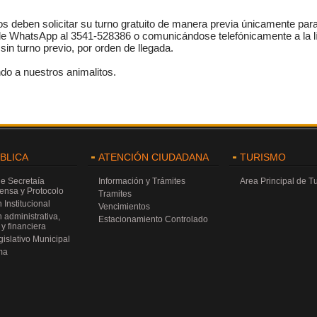
os deben solicitar su turno gratuito de manera previa únicamente para 
 WhatsApp al 3541-528386 o comunicándose telefónicamente a la lín
in turno previo, por orden de llegada.
do a nuestros animalitos.
ÚBLICA
ATENCIÓN CIUDADANA
TURISMO
de Secretaía
Información y Trámites
Area Principal de T
rensa y Protocolo
Tramites
 Institucional
Vencimientos
 administrativa,
Estacionamiento Controlado
y financiera
islativo Municipal
ma