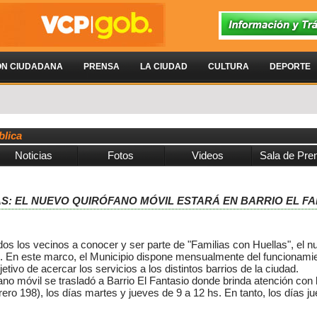
ÓN CIUDADANA
PRENSA
LA CIUDAD
CULTURA
DEPORTE
blica
Noticias
Fotos
Videos
Sala de Pre
LLAS: EL NUEVO QUIRÓFANO MÓVIL ESTARÁ EN BARRIO EL 
odos los vecinos a conocer y ser parte de "Familias con Huellas", el n
l. En este marco, el Municipio dispone mensualmente del funcionami
etivo de acercar los servicios a los distintos barrios de la ciudad.
ófano móvil se trasladó a Barrio El Fantasio donde brinda atención con l
ero 198), los días martes y jueves de 9 a 12 hs. En tanto, los días j
.