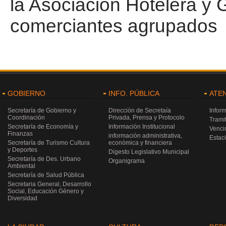
la Asociación Hotelera y 
comerciantes agrupados e
GOBIERNO
INFO. PÚBLICA
ATE
Secretaría de Gobierno y
Dirección de Secretaía
Infor
Coordinación
Privada, Prensa y Protocolo
Trami
Secretaría de Economía y
Información Institucional
Venci
Finanzas
información administrativa,
Estac
Secretaría de Turismo Cultura
económica y financiera
y Deportes
Digesto Legislativo Municipal
Secretaría de Des. Urbano
Organigrama
Ambiental
Secretaría de Salud Pública
Secretaria General, Desarrollo
Social, Educación Género y
Diversidad