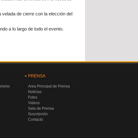
velada de cierre con la elección del
do a lo largo de todo el evento.
PRENSA
urismo
Area Principal de Prensa
Noticias
Fotos
Videos
Sala de Prensa
Suscripción
Contacto