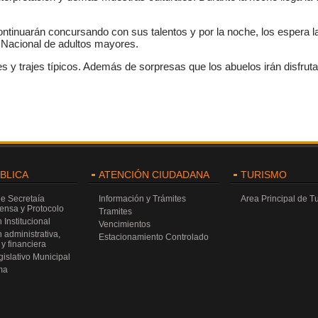
ntinuarán concursando con sus talentos y por la noche, los espera la 
ta Nacional de adultos mayores.
s y trajes típicos. Además de sorpresas que los abuelos irán disfrutan
ÚBLICA
ATENCIÓN CIUDADANA
TURISMO
de Secretaía
Información y Trámites
Area Principal de T
rensa y Protocolo
Tramites
 Institucional
Vencimientos
 administrativa,
Estacionamiento Controlado
y financiera
islativo Municipal
ma