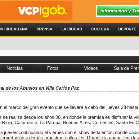
ÓN CIUDADANA
PRENSA
LA CIUDAD
CULTURA
DEPORTE
Noticias
Fotos
Videos
Sala de Pre
al de los Abuelos en Villa Carlos Paz
 el marco del gran evento que se llevará a cabo del jueves 28 hast
 se realiza desde los años 90, en donde la premisa es disfrutar la 
a Rioja, Catamarca, La Pampa, Buenos Aires, Corrientes, Santa Fe Ch
ía jueves continuando el viernes con el show de talentos, donde cad
interpretación y demás muestras culturales. Durante la noche llega la 