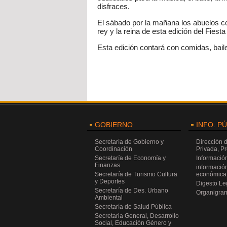
disfraces.
El sábado por la mañana los abuelos co
rey y la reina de esta edición del Fies
Esta edición contará con comidas, baile
GOBIERNO
INFO. P
Secretaría de Gobierno y
Dirección 
Coordinación
Privada, P
Secretaría de Economía y
Información
Finanzas
información
Secretaría de Turismo Cultura
económica 
y Deportes
Digesto Leg
Secretaría de Des. Urbano
Organigra
Ambiental
Secretaría de Salud Pública
Secretaria General, Desarrollo
Social, Educación Género y