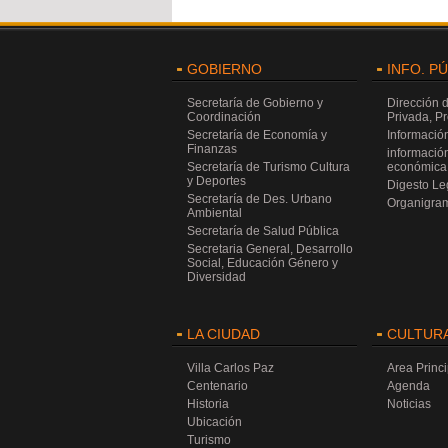
GOBIERNO
INFO. P
Secretaría de Gobierno y
Dirección 
Coordinación
Privada, P
Secretaría de Economía y
Información
Finanzas
información
Secretaría de Turismo Cultura
económica 
y Deportes
Digesto Leg
Secretaría de Des. Urbano
Organigra
Ambiental
Secretaría de Salud Pública
Secretaria General, Desarrollo
Social, Educación Género y
Diversidad
LA CIUDAD
CULTUR
Villa Carlos Paz
Area Princi
Centenario
Agenda
Historia
Noticias
Ubicación
Turismo