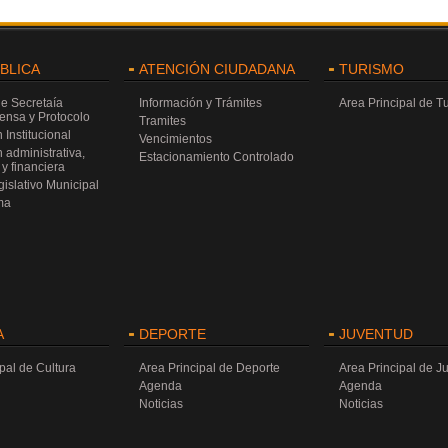
ÚBLICA
ATENCIÓN CIUDADANA
TURISMO
de Secretaía
Información y Trámites
Area Principal de T
rensa y Protocolo
Tramites
 Institucional
Vencimientos
 administrativa,
Estacionamiento Controlado
y financiera
islativo Municipal
ma
A
DEPORTE
JUVENTUD
pal de Cultura
Area Principal de Deporte
Area Principal de J
Agenda
Agenda
Noticias
Noticias