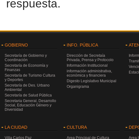
respuesta.
GOBIERNO
INFO. PÚBLICA
ATE
Secretaría de Gobierno y
Dirección de Secretaía
Infor
Coordinación
Privada, Prensa y Protocolo
Trami
Secretaría de Economía y
Información Institucional
Venci
Finanzas
información administrativa,
Estac
Secretaría de Turismo Cultura
económica y financiera
y Deportes
Digesto Legislativo Municipal
Secretaría de Des. Urbano
Organigrama
Ambiental
Secretaría de Salud Pública
Secretaria General, Desarrollo
Social, Educación Género y
Diversidad
LA CIUDAD
CULTURA
DEP
Villa Carlos Paz
Area Principal de Cultura
Area 