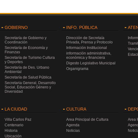
GOBIERNO
INFO. PÚBLICA
ATE
Secretaría de Gobierno y
Dirección de Secretaía
Infor
Coordinación
Privada, Prensa y Protocolo
Trami
Secretaría de Economía y
Información Institucional
Venci
Finanzas
información administrativa,
Estac
Secretaría de Turismo Cultura
económica y financiera
y Deportes
Digesto Legislativo Municipal
Secretaría de Des. Urbano
Organigrama
Ambiental
Secretaría de Salud Pública
Secretaria General, Desarrollo
Social, Educación Género y
Diversidad
LA CIUDAD
CULTURA
DEP
Villa Carlos Paz
Area Principal de Cultura
Area 
Centenario
Agenda
Agen
Historia
Noticias
Notici
Ubicación