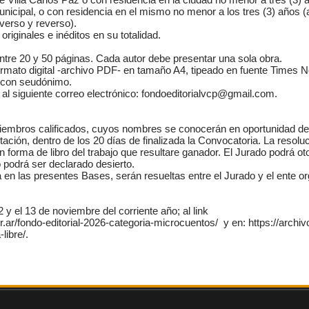
 municipal, o con residencia en el mismo no menor a los tres (3) años 
verso y reverso).
riginales e inéditos en su totalidad.
ntre 20 y 50 páginas. Cada autor debe presentar una sola obra.
rmato digital -archivo PDF- en tamaño A4, tipeado en fuente Times 
o con seudónimo.
l siguiente correo electrónico: fondoeditorialvcp@gmail.com.
iembros calificados, cuyos nombres se conocerán en oportunidad del
ión, dentro de los 20 días de finalizada la Convocatoria. La resoluc
n forma de libro del trabajo que resultare ganador. El Jurado podrá ot
 podrá ser declarado desierto.
a en las presentes Bases, serán resueltas entre el Jurado y el en
 y el 13 de noviembre del corriente año; al link
ur.ar/fondo-editorial-2026-categoria-microcuentos/ y en: https://archivo
libre/.