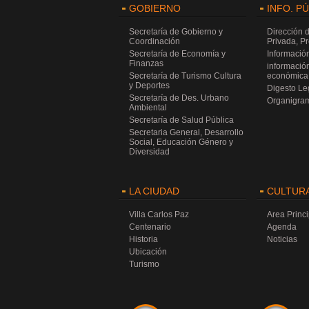
GOBIERNO
INFO. P
Secretaría de Gobierno y
Dirección 
Coordinación
Privada, P
Secretaría de Economía y
Información
Finanzas
información
Secretaría de Turismo Cultura
económica 
y Deportes
Digesto Leg
Secretaría de Des. Urbano
Organigra
Ambiental
Secretaría de Salud Pública
Secretaria General, Desarrollo
Social, Educación Género y
Diversidad
LA CIUDAD
CULTUR
Villa Carlos Paz
Area Princi
Centenario
Agenda
Historia
Noticias
Ubicación
Turismo