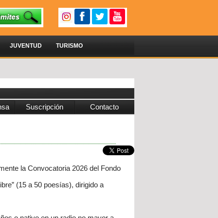
JUVENTUD
TURISMO
nsa
Suscripción
Contacto
almente la Convocatoria 2026 del Fondo
re” (15 a 50 poesías), dirigido a
años o nativo en un radio no mayor a