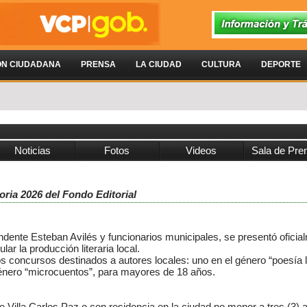
ÓN CIUDADANA
PRENSA
LA CIUDAD
CULTURA
DEPORTE
Noticias
Fotos
Videos
Sala de Pre
oria 2026 del Fondo Editorial
ndente Esteban Avilés y funcionarios municipales, se presentó ofici
ular la producción literaria local.
 concursos destinados a autores locales: uno en el género “poesía lib
género “microcuentos”, para mayores de 18 años.
e Villa Carlos Paz o con residencia en la ciudad no menor a tres (3) 