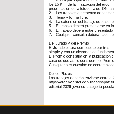
los 15 Km. de la finalización del ejido
presentación de la fotocopia del DNI an
2. Los trabajos a presentar deben ser o
3. Tema y forma libre.
4. La extensión del trabajo debe ser e
5. El trabajo deberá presentarse en fo
6. El trabajo deberá estar presentad
7. Cualquier consulta deberá hacerse a
Del Jurado y del Premio
El Jurado estará compuesto por tres m
simple y con un dictamen de fundamentac
El Premio consistirá en la publicación e
caso de que así lo considere, el Premio
Cualquier otra cuestión no contemplad
De los Plazos
Los trabajos deberán enviarse entre el 2
https://archivohistorico.villacarlospaz.t
editorial-2026-jóvenes-categoria-poesía-