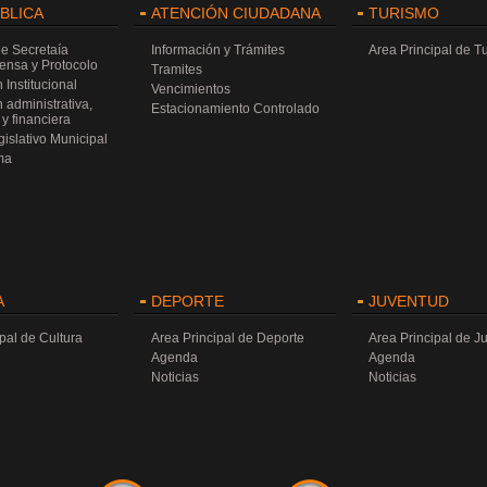
ÚBLICA
ATENCIÓN CIUDADANA
TURISMO
de Secretaía
Información y Trámites
Area Principal de T
rensa y Protocolo
Tramites
 Institucional
Vencimientos
 administrativa,
Estacionamiento Controlado
y financiera
islativo Municipal
ma
A
DEPORTE
JUVENTUD
pal de Cultura
Area Principal de Deporte
Area Principal de J
Agenda
Agenda
Noticias
Noticias