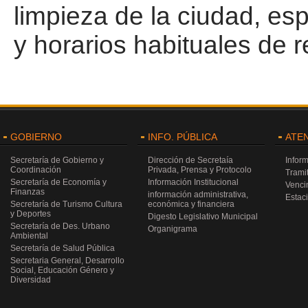
limpieza de la ciudad, es
y horarios habituales de 
GOBIERNO
INFO. PÚBLICA
ATE
Secretaría de Gobierno y
Dirección de Secretaía
Infor
Coordinación
Privada, Prensa y Protocolo
Trami
Secretaría de Economía y
Información Institucional
Venci
Finanzas
información administrativa,
Estac
Secretaría de Turismo Cultura
económica y financiera
y Deportes
Digesto Legislativo Municipal
Secretaría de Des. Urbano
Organigrama
Ambiental
Secretaría de Salud Pública
Secretaria General, Desarrollo
Social, Educación Género y
Diversidad