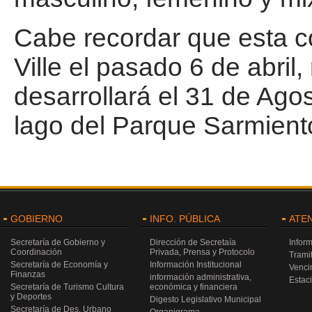
Cabe recordar que esta co
Ville el pasado 6 de abril
desarrollará el 31 de Agost
lago del Parque Sarmiento
GOBIERNO
INFO. PÚBLICA
ATE
Secretaría de Gobierno y
Dirección de Secretaía
Infor
Coordinación
Privada, Prensa y Protocolo
Trami
Secretaría de Economía y
Información Institucional
Venci
Finanzas
información administrativa,
Estac
Secretaría de Turismo Cultura
económica y financiera
y Deportes
Digesto Legislativo Municipal
Secretaría de Des. Urbano