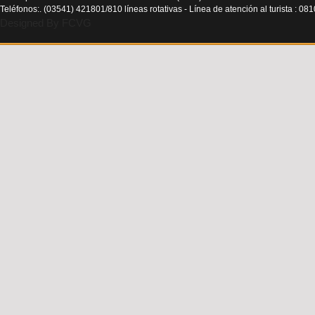
Teléfonos:. (03541) 421801/810 líneas rotativas - Línea de atención al turista : 0
Designed By FCVG