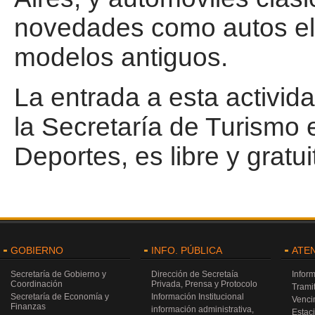
novedades como autos elé
modelos antiguos.
La entrada a esta activid
la Secretaría de Turismo 
Deportes, es libre y gratui
GOBIERNO
INFO. PÚBLICA
ATE
Secretaría de Gobierno y
Dirección de Secretaía
Infor
Coordinación
Privada, Prensa y Protocolo
Trami
Secretaría de Economía y
Información Institucional
Venci
Finanzas
información administrativa,
Estac