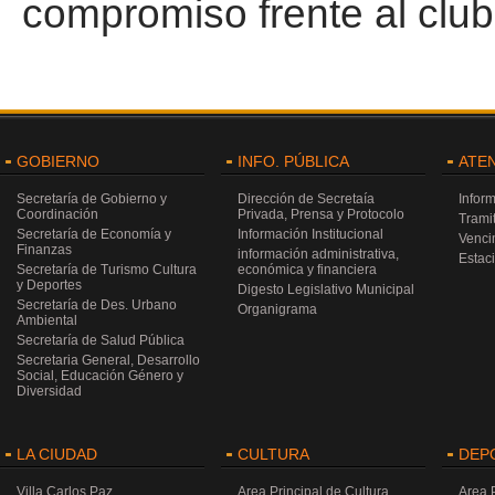
compromiso frente al club
GOBIERNO
INFO. PÚBLICA
ATE
Secretaría de Gobierno y
Dirección de Secretaía
Infor
Coordinación
Privada, Prensa y Protocolo
Trami
Secretaría de Economía y
Información Institucional
Venci
Finanzas
información administrativa,
Estac
Secretaría de Turismo Cultura
económica y financiera
y Deportes
Digesto Legislativo Municipal
Secretaría de Des. Urbano
Organigrama
Ambiental
Secretaría de Salud Pública
Secretaria General, Desarrollo
Social, Educación Género y
Diversidad
LA CIUDAD
CULTURA
DEP
Villa Carlos Paz
Area Principal de Cultura
Area 