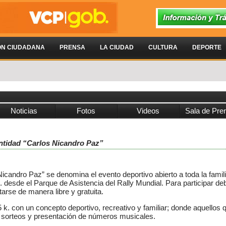
ÓN CIUDADANA
PRENSA
LA CIUDAD
CULTURA
DEPORTE
Noticias
Fotos
Videos
Sala de Pre
entidad “Carlos Nicandro Paz”
Nicandro Paz” se denomina el evento deportivo abierto a toda la famil
. desde el Parque de Asistencia del Rally Mundial. Para participar d
arse de manera libre y gratuita.
5 k. con un concepto deportivo, recreativo y familiar; donde aquellos
 sorteos y presentación de números musicales.