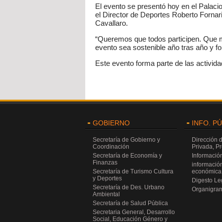
El evento se presentó hoy en el Palacio
el Director de Deportes Roberto Fornar
Cavallaro.
“Queremos que todos participen. Que me
evento sea sostenible año tras año y fo
Este evento forma parte de las activid
GOBIERNO
INFO. P
Secretaría de Gobierno y
Dirección 
Coordinación
Privada, P
Secretaría de Economía y
Información
Finanzas
información
Secretaría de Turismo Cultura
económica 
y Deportes
Digesto Leg
Secretaría de Des. Urbano
Organigra
Ambiental
Secretaría de Salud Pública
Secretaria General, Desarrollo
Social, Educación Género y