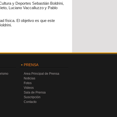
Cultura y Deportes Sebastián Boldrini,
Nieto, Luciano Vaccalluzzo y Pablo
 física. El objetivo es que este
ldrini.
PRENSA
urismo
Area Principal de Prensa
Noticias
Fotos
Videos
Sala de Prensa
Suscripción
Contacto