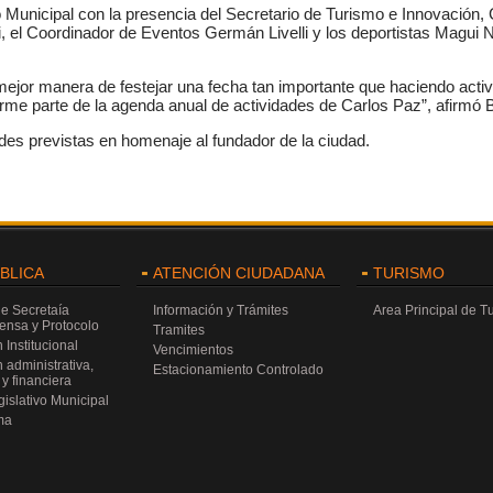
 Municipal con la presencia del Secretario de Turismo e Innovación, 
i, el Coordinador de Eventos Germán Livelli y los deportistas Magui 
jor manera de festejar una fecha tan importante que haciendo activad
rme parte de la agenda anual de actividades de Carlos Paz”, afirmó Bo
ades previstas en homenaje al fundador de la ciudad.
ÚBLICA
ATENCIÓN CIUDADANA
TURISMO
de Secretaía
Información y Trámites
Area Principal de T
rensa y Protocolo
Tramites
 Institucional
Vencimientos
 administrativa,
Estacionamiento Controlado
y financiera
islativo Municipal
ma