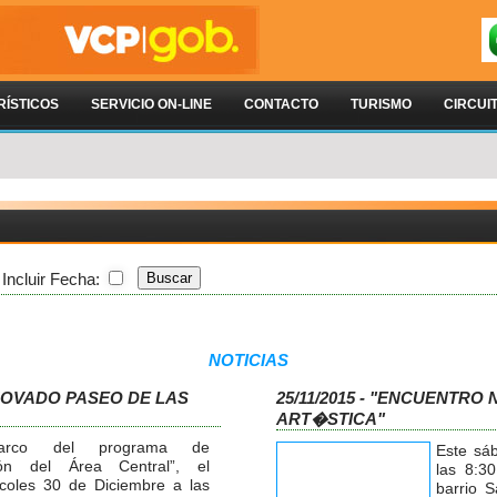
RÍSTICOS
SERVICIO ON-LINE
CONTACTO
TURISMO
CIRCUI
Incluir Fecha:
NOTICIAS
RENOVADO PASEO DE LAS
25/11/2015 - "ENCUENTRO
ART�STICA"
rco del programa de
Este sá
ción del Área Central”, el
las 8:30
coles 30 de Diciembre a las
barrio 