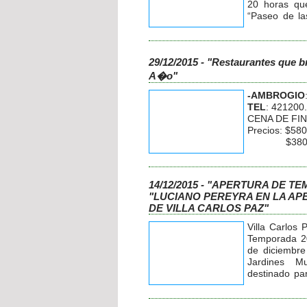
20 horas que
“Paseo de la
de Julio ent
de nuestra ci
El Intenden
29/12/2015 - "Restaurantes que 
presente en
funcionarios 
A�o"
En el lugar s
-AMBROGIO
pavimento co
TEL
: 421200.
reparación d
CENA DE FI
repotenciació
Precios: $58
rotonda con 
$380 me
de luces 
-ATELIER:
(
mejoramien
TEL:
03541-
cazuelas, 
CENA DE FI
ornamentació
14/12/2015 - "APERTURA DE T
Precios: $ 4
inversión de 
"LUCIANO PEREYRA EN LA A
$ 220 par
Esta obra co
DE VILLA CARLOS PAZ"
sección 8 qu
-BUFFALO:
(
Los Manant
Villa Carlos 
Centro, Sarmi
Temporada 2
CENA DE FI
de diciembre
Precios: $ 5
Jardines M
$ 300 men
destinado pa
Menores d
artista con
cantante Luci
-CHANCE (03