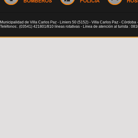
Cines Teatro Holidays
65.00
*El acceso a los paradores es libr
gratuito. La comuna 
Mayu Sumaj cobra estacionamiento.
Municipalidad de Villa Carlos Paz - Liniers 50 (5152) - Villa Carlos Paz - Córdoba 
PARADOR SHOWBEACH
Teléfonos:. (03541) 421801/810 líneas rotativas - Línea de atención al turista : 0
JOCKEY CLUB CÓRDOBA
SEDE
NAÚTICA
:
AVENIDA J. S. BACH 1000
(CAMINO 
LAS 100 CURVAS)
TEL
: 03541 422492/ 0351 153260247.
Dos piletas, restaurant, canc
de beach vóley, juegos para los 
chicos, solárium, actividades durante t
el día, fiestas con bandas en vivo y 
vista privilegiada:Showbeach, el parador
La Voz del Interior y Canal Showsport.
Showbeach
estará abierto desde el
31
diciembre, a partir de las 11 de
mañana
.
El precio de la entrada será de $ 50
martes a jueves, y $ 100 los sábado
domingos.
Los socios de Club La Voz tend
beneficio de 2x1 y también podrán disfru
de promociones todos los cliente
proveedores de los sponsors.