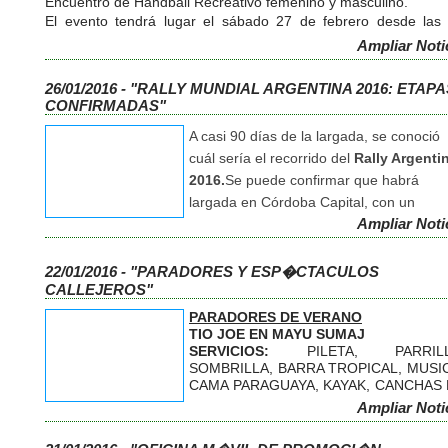
Encuentro de Handball Recreativo femenino y masculino.
El evento tendrá lugar el sábado 27 de febrero desde las
horas con la participación de equipos de toda la provincia
Ampliar Noti
Córdoba.
El objetivo del evento es compartir a orillas del lago San Ro
26/01/2016 - "RALLY MUNDIAL ARGENTINA 2016: ETAPA
una jornada deportiva en donde se destaca la participación 
CONFIRMADAS"
sobre la competencia.
Cabe recordar que la Escuela de Handball fue creada en ago
A casi 90 días de la largada, se conoció
de 2014 por el Gobierno de la ciudad para brindar contenció
niños jóvenes y adultos de todas las edades.
cuál sería el recorrido del
Rally Argenti
Actualmente, participan de los entrenamientos más de 
2016.
Se puede confirmar que habrá
personas desde los 6 años y sin límites de edad.
largada en Córdoba Capital, con un
Para inscripción e informes comunicarse vía ma
Ampliar Noti
Superespecial de 1,5 km y que, en total,
a:
handballvcp@gmail.com
habrá 345 km cronometrados.
22/01/2016 - "PARADORES Y ESP�CTACULOS
A continuación el detalle de las
19 prue
CALLEJEROS"
especiales
que se encuentran en el
PARADORES DE VERANO
cronograma.
TIO JOE EN MAYU SUMAJ
SERVICIOS:
PILETA, PARRILL
Jueves 21 de abril:
SOMBRILLA, BARRA TROPICAL, MUSI
CAMA PARAGUAYA, KAYAK, CANCHAS
8 a 13. Shakedown: Carlos Paz-Cabalan
FUTBOL Y VOLEY, QUINCH
Ampliar Noti
RESTAURANT, EVENTOS.
19. Súperespecial en Córdoba (3 km.)
ENTRADA GRAL.: $ 100.