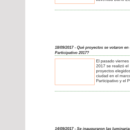
vecinales y miemb
Gobierno, recorrie
refuncionalización
Plaza Alberdi ubic
Muñoz “A”. Total 
De los cuales $34
Empresa Taddei po
corresponden a re
(parquización, pin
18/09/2017 - Qué proyectos se votaron en
sillas), $91.606 en
Participativo 2017?
aparatos de gimna
luminarias.
El pasado viernes
2017 se realizó el
proyectos elegidos
ciudad en el marc
Participativo y el 
Joven que lleva ad
Ciudad. En esta e
2297 votos, signi
participación que 
continuación, pre
votados por Orden
destacar que aque
puntualizarán al 
Presupuesto 2018
14/09/2017 - Se inauguraron las luminari