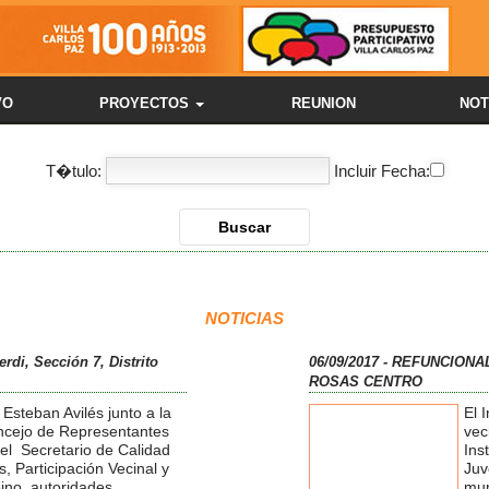
VO
PROYECTOS
REUNION
NOT
T�tulo:
Incluir Fecha:
NOTICIAS
rdi, Sección 7, Distrito
06/09/2017 - REFUNCION
ROSAS CENTRO
 Esteban Avilés junto a la
El 
ncejo de Representantes
vec
el Secretario de Calidad
Ins
os, Participación Vecinal y
Juv
ino, autoridades
mun