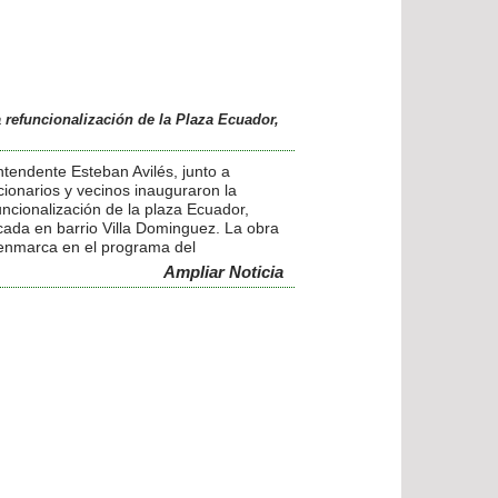
eles marcados en los planos, senderos
tonales, vegetación y equipamiento. Se
ocaron juegos infantiles e Isla de Gym
a actividades físicas y recreativas.
a refuncionalización de la Plaza Ecuador,
intendente Esteban Avilés, junto a
cionarios y vecinos inauguraron la
uncionalización de la plaza Ecuador,
cada en barrio Villa Dominguez. La obra
enmarca en el programa del
supuesto Participativo y tuvo una
Ampliar Noticia
ersión de 300 mil pesos.