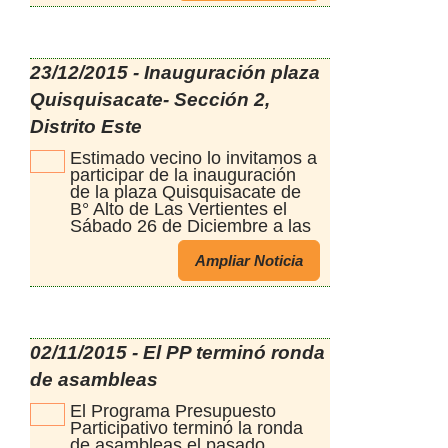
se encontraba con mucha
que van a ser votados para ser
actividad de niños jovenes y
realizados en el año 2016. El
familias. Se podía apreciar
10% del PP será destinado a
cómo volviò a cobrar vida este
proyectos de Juventud En el
23/12/2015 - Inauguración plaza
hermoso espacio. Los vecinos
Presupuesto Participativo
se mostraban felices de ver
Quisquisacate- Sección 2,
Joven pueden participar
realizado el proyecto que
jovenes de toda la ciudad de
eligieron y poder disfrutar del
Distrito Este
16 a 25 años de edad.
espacio equipado, para el
Estimado vecino lo invitamos a
reencuentro familiar al aire
participar de la inauguración
libre
de la plaza Quisquisacate de
B° Alto de Las Vertientes el
Sábado 26 de Diciembre a las
20:00 hs
Ampliar Noticia
02/11/2015 - El PP terminó ronda
de asambleas
El Programa Presupuesto
Participativo terminó la ronda
de asambleas el pasado