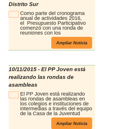
Distrito Sur
Como parte del cronograma
anual de actividades 2016,
el Presupuesto Participativo
comenzó con una ronda de
reuniones con los
vecinos.Comenzamos por Sol
y Río para acordar con los
Ampliar Noticia
vecinos del lugar, la 2da etapa
de refuncionalización de la
plaza Julio Rotea. La reunión
fue muy positiva,
intercambiamos opiniones de
10/11/2015 - El PP Joven está
funcionalidad de la plaza para
realizando las rondas de
el diseño,que continúa con la
canalizaciòn del desagüe
asambleas
pluvial, senderos y puentes
que dinamizan la circulación y
El PP Joven está realizando
unión de los espacios ya
las rondas de asambleas en
construidos por el PP en la 1ra
los colegios e instituciones de
etapa: Gimnasio a cielo
intermedias a través del equipo
abierto, zona de juegos,
de la Casa de la Juventud
espacio para espectáculos,
Recordamos que en esta
área de descanso, colocaciónn
instancia se reciben las
Ampliar Noticia
de mesas y bancos La plaza
propuestas de los proyectos