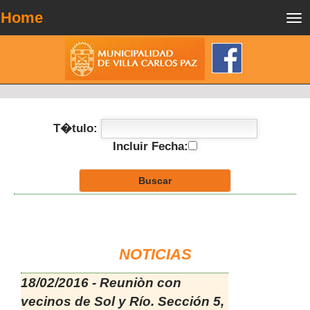
Home
Tog
nav
T�tulo:
Incluir Fecha:
NOTICIAS
18/02/2016 - Reuniòn con
vecinos de Sol y Río. Sección 5,