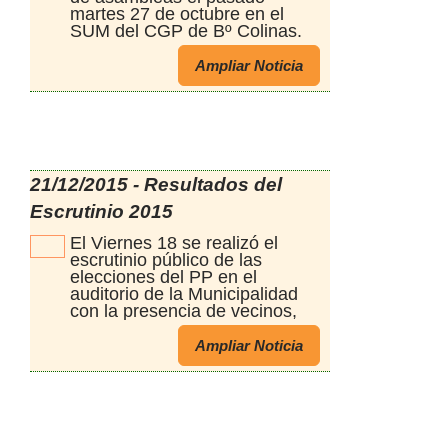
martes 27 de octubre en el
SUM del CGP de Bº Colinas.
Allí se realizó la Asamblea
correspondiente a la Sección
Ampliar Noticia
10. Se realizaron 10
asambleas , una en cada
sección y los vecinos tuvieron
una nueva oportunidad de
acercar sus sugerencias ,
opiniones y propuestas para
21/12/2015 - Resultados del
realizar los proyectos que
seran elegidos por votación
Escrutinio 2015
para ser realizados en el
próximo año 2016
El Viernes 18 se realizó el
escrutinio público de las
elecciones del PP en el
auditorio de la Municipalidad
con la presencia de vecinos,
algunos de los cuales
participaron en la fiscalización
Ampliar Noticia
de la apertura de urnas y
conteo de los votos.Los
resultados del escrutinio son:
PROYECTOS GANADORES
POR SECCIÓN Sección N°1
1) Iluminación para toda la