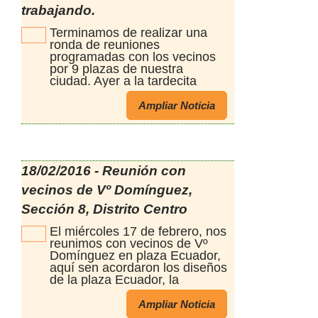
trabajando.
Terminamos de realizar una
ronda de reuniones
programadas con los vecinos
por 9 plazas de nuestra
ciudad. Ayer a la tardecita
visitamos la plaza de Sol y
Lago, los vecinos allí reunidos
Ampliar Noticia
nos comentaron sus
inquietudes sobre el uso del
lugar, aportando al diseño
realizado, Además mostraron
su alegría y satisfacción por el
18/02/2016 - Reunión con
uso que hacen los vecinos del
vecinos de Vº Domínguez,
Gym, mesas y bancos, y los
mas pequeños de los juegos,
Sección 8, Distrito Centro
colocados en esta plaza a
través del PP Así recorrimos
El miércoles 17 de febrero, nos
las plazas, donde la
reunimos con vecinos de Vº
Municipalidad está trabajando
Domínguez en plaza Ecuador,
a través del PP. En algunas se
aquí sen acordaron los diseños
iniciará la 1ra etapa de
de la plaza Ecuador, la
construcción y en otras
plazoleta Urquiza y los últimos
continuaran las 2das y 3ras
detalles del espacio verde de
Ampliar Noticia
etapas de lo diseñado y
costanera y calle Irigoyen,