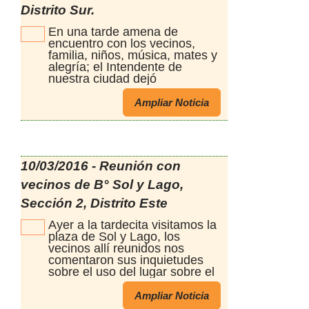
Distrito Sur.
En una tarde amena de
encuentro con los vecinos,
familia, niños, música, mates y
alegría; el Intendente de
nuestra ciudad dejó
formalmente inaugurada la
placita "Juanjo" en el B° Villa
Ampliar Noticia
Independencia, elegida por los
vecinos en el PP para esta
refuncionalización tan
esperada
10/03/2016 - Reunión con
vecinos de B° Sol y Lago,
Sección 2, Distrito Este
Ayer a la tardecita visitamos la
plaza de Sol y Lago, los
vecinos allí reunidos nos
comentaron sus inquietudes
sobre el uso del lugar sobre el
diseño compartido. Además
mostraron su alegría y
Ampliar Noticia
satisfacción por el uso que