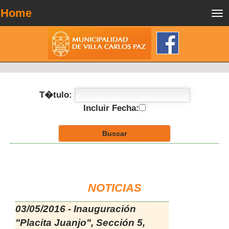
Home
Tog
nav
T�tulo:
Incluir Fecha:
NOTICIAS
03/05/2016 - Inauguración
"Placita Juanjo", Sección 5,