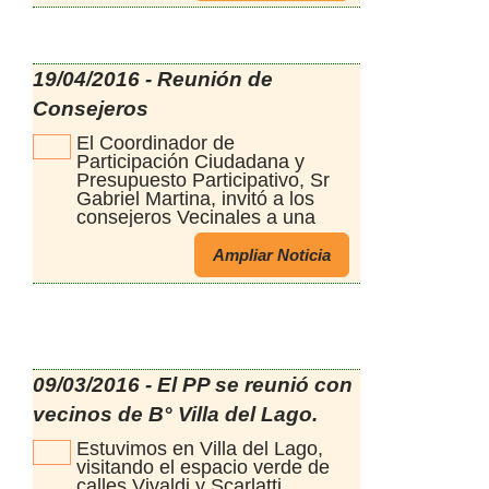
hacen los vecinos del Gym, y
los mas pequeños de los
juegos, colocados en esta
plaza a través del PP Así
19/04/2016 - Reunión de
Terminamos con las primeras
Consejeros
reuniones de este año de
recorrido por las plazas, en
El Coordinador de
algunas se iniciará la 1ra etapa
Participación Ciudadana y
de construcción de lo diseñado
Presupuesto Participativo, Sr
y acordado con los vecinos y
Gabriel Martina, invitó a los
en otras continuaran las 2das y
consejeros Vecinales a una
3ras etapas de
reunión el día martes 19 de
refuncionalizacion de estos
abril a las 18 hs en Liniers 81,
espacios de encuentro al aire
Ampliar Noticia
para socializar nueva
libre
metodología de ejecución de
los proyectos elegidos en el
2015.
09/03/2016 - El PP se reunió con
vecinos de B° Villa del Lago.
Estuvimos en Villa del Lago,
visitando el espacio verde de
calles Vivaldi y Scarlatti,