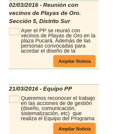
02/03/2016 - Reunión con
que ofrece el mejoramiento
realizado. Monto total
vecinos de Playas de Oro.
ejecutado $100.462,70
Sección 5, Distrito Sur
Ayer el PP se reunió con
vecinos de Playas de Oro en la
plaza Pucará. Además de las
personas convocadas para
acordar el diseño de la
refuncionalización de este
espacio; los vecinos se
Ampliar Noticia
acercaron espontaneamente a
participar. Nos comentaron
cómo la plaza cobró una nueva
vida desde que colocaron los 8
aparatos de la Estación
21/03/2016 - Equipo PP
Saludable, los adultos
entrenan, los niños juegan, las
Queremos reconocer el trabajo
abuelas caminan, toman
en las acciones de de gestión
mates... Este recorrido por las
(diseño, comunicación,
plazas donde ya comenzamos
sistematización, etc) que
con la refuncionalizacion, los
realiza el Equipo del Programa
comentarios de la gente del
Presupuesto Participativo
lugar, los turistas, confirman
(Coordinador,administrativos,
Ampliar Noticia
que la elección de los
técnicos, auxiliares, cuadrilla,