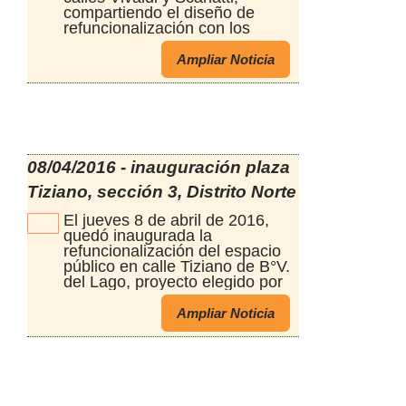
compartiendo el diseño de
refuncionalización con los
vecinos del lugar.
Ampliar Noticia
08/04/2016 - inauguración plaza
Tiziano, sección 3, Distrito Norte
El jueves 8 de abril de 2016,
quedó inaugurada la
refuncionalización del espacio
público en calle Tiziano de B°V.
del Lago, proyecto elegido por
los vecinos en el PP. Se
equipó esta plaza con un Gym
Ampliar Noticia
a cielo abierto de 10 aparatos,
mesas, bancos, bebedero y
reflectores.Los vecinos se
mostraron muy conformes con
esta renovación por la
posibilidad de uso y disfrute