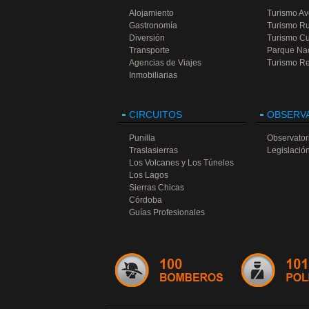
modificaciones
secundario del Instituto Dante 
Barrios pr
Alojamiento
Turismo Av
Alighieri.
%, el resto ser
congresista
Gastronomía
Turismo Ru
numerosos
Prof. Gustavo
Diversión
Turismo Cu
Sábado 6:
14:30 hs. Partido de fú
disertarán 
danzarabe@vsd
Transporte
Parque Na
359.
cultura: si
Facebook: Ami
nuevas nar
Agencias de Viajes
Turismo Re
Estrategi
Torneo de ping pong y torneo de t
Inmobiliarias
enseñanza 
clásica”.
Domingo 7:
13:30 hs. Comidas 
Italiano.
CIRCUITOS
OBSERV
Punilla
Observatori
Traslasierras
Legislación
Los Volcanes y Los Túneles
Los Lagos
Sierras Chicas
Córdoba
Guías Profesionales