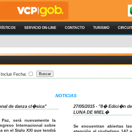
RÍSTICOS
SERVICIO ON-LINE
CONTACTO
TURISMO
CIRCUI
Incluir Fecha:
NOTICIAS
onal de danza cl�sica"
27/05/2015 - "8� Edici�n
LUNA DE MIEL�
s Paz, será nuevamente la
ngreso Internacional sobre
Se encuentran abiertas las
a en el Siglo XXI que tendrá
atención al ciudadano 147 p