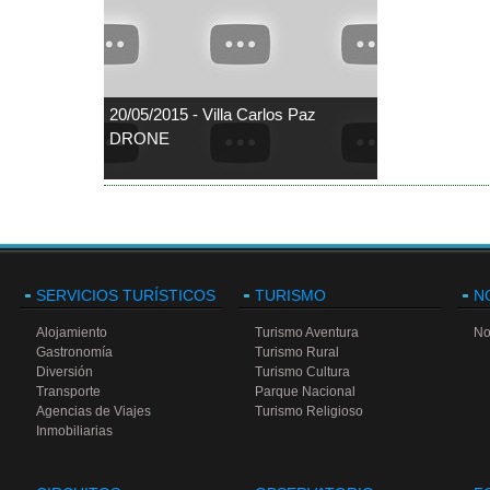
20/05/2015 - Villa Carlos Paz
DRONE
SERVICIOS TURÍSTICOS
TURISMO
N
Alojamiento
Turismo Aventura
No
Gastronomía
Turismo Rural
Diversión
Turismo Cultura
Transporte
Parque Nacional
Agencias de Viajes
Turismo Religioso
Inmobiliarias