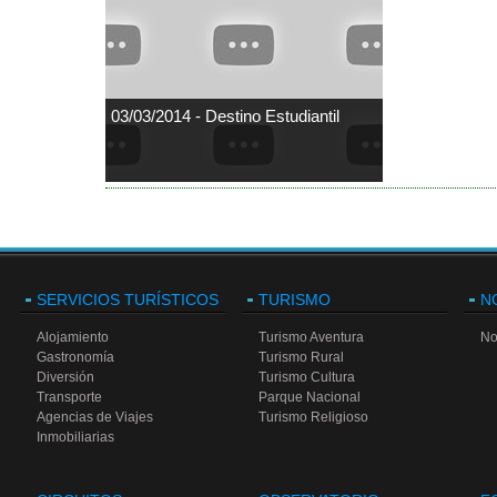
03/03/2014 - Destino Estudiantil
SERVICIOS TURÍSTICOS
TURISMO
N
Alojamiento
Turismo Aventura
No
Gastronomía
Turismo Rural
Diversión
Turismo Cultura
Transporte
Parque Nacional
Agencias de Viajes
Turismo Religioso
Inmobiliarias