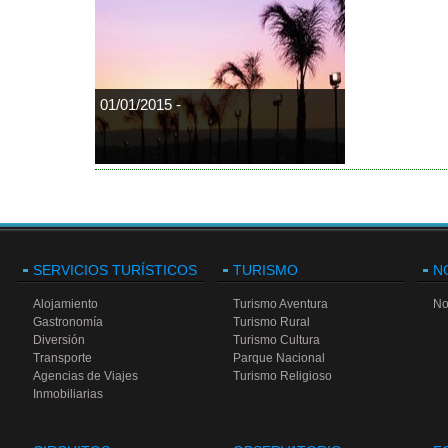
01/01/2015 -
SERVICIOS TURÍSTICOS
TURISMO
N
Alojamiento
Turismo Aventura
No
Gastronomía
Turismo Rural
Diversión
Turismo Cultura
Transporte
Parque Nacional
Agencias de Viajes
Turismo Religioso
Inmobiliarias