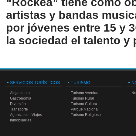
“Rockea” tiene como ob
artistas y bandas music
por jóvenes entre 15 y
la sociedad el talento y
SERVICIOS TURÍSTICOS
TURISMO
N
Alojamiento
Turismo Aventura
No
Gastronomía
Turismo Rural
Diversión
Turismo Cultura
Transporte
Parque Nacional
Agencias de Viajes
Turismo Religioso
Inmobiliarias