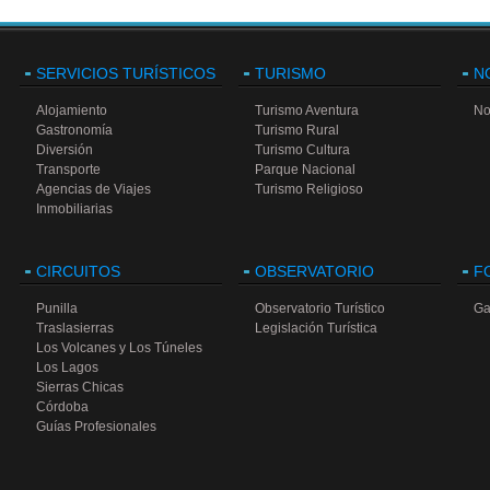
SERVICIOS TURÍSTICOS
TURISMO
N
Alojamiento
Turismo Aventura
No
Gastronomía
Turismo Rural
Diversión
Turismo Cultura
Transporte
Parque Nacional
Agencias de Viajes
Turismo Religioso
Inmobiliarias
CIRCUITOS
OBSERVATORIO
F
Punilla
Observatorio Turístico
Ga
Traslasierras
Legislación Turística
Los Volcanes y Los Túneles
Los Lagos
Sierras Chicas
Córdoba
Guías Profesionales