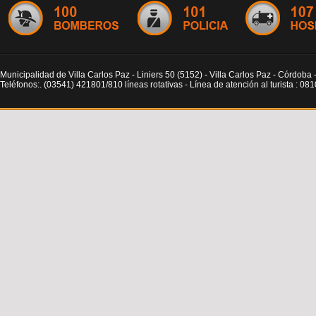
Municipalidad de Villa Carlos Paz - Liniers 50 (5152) - Villa Carlos Paz - Córdoba 
Teléfonos:. (03541) 421801/810 líneas rotativas - Línea de atención al turista : 0