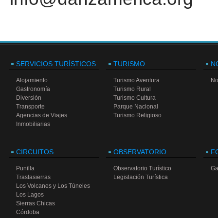
SERVICIOS TURÍSTICOS
TURISMO
N
Alojamiento
Turismo Aventura
No
Gastronomía
Turismo Rural
Diversión
Turismo Cultura
Transporte
Parque Nacional
Agencias de Viajes
Turismo Religioso
Inmobiliarias
CIRCUITOS
OBSERVATORIO
F
Punilla
Observatorio Turístico
Ga
Traslasierras
Legislación Turística
Los Volcanes y Los Túneles
Los Lagos
Sierras Chicas
Córdoba