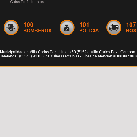
Guías Profesionales
Municipalidad de Villa Carlos Paz - Liniers 50 (5152) - Villa Carlos Paz - Córdoba 
Teléfonos:. (03541) 421801/810 líneas rotativas - Línea de atención al turista : 0