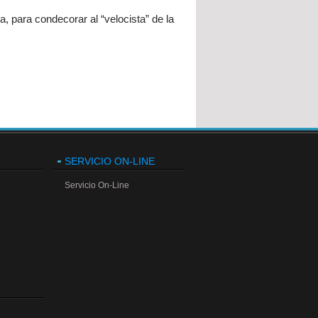
, para condecorar al “velocista” de la
SERVICIO ON-LINE
Servicio On-Line