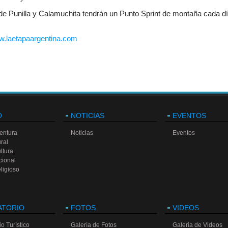
 de Punilla y Calamuchita tendrán un Punto Sprint de montaña cada día
.laetapaargentina.com
O
NOTICIAS
EVENTOS
entura
Noticias
Eventos
ral
ltura
cional
ligioso
ATORIO
FOTOS
VIDEOS
o Turístico
Galería de Fotos
Galería de Videos