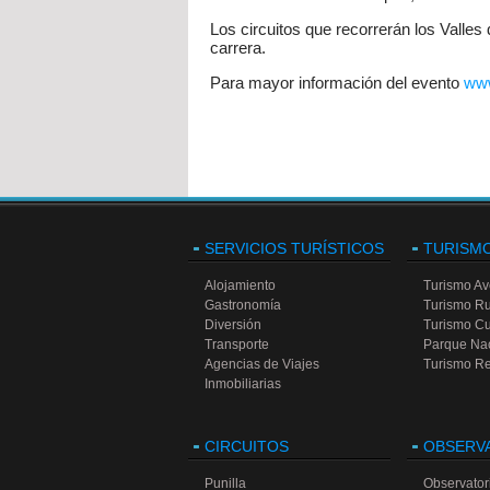
Los circuitos que recorrerán los Valles
carrera.
Para mayor información del evento
www
SERVICIOS TURÍSTICOS
TURISM
Alojamiento
Turismo Av
Gastronomía
Turismo Ru
Diversión
Turismo Cu
Transporte
Parque Na
Agencias de Viajes
Turismo Re
Inmobiliarias
CIRCUITOS
OBSERV
Punilla
Observatori