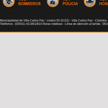
Municipalidad de Villa Carlos Paz - Liniers 50 (5152) - Villa Carlos Paz - Córdoba 
Teléfonos:. (03541) 421801/810 líneas rotativas - Línea de atención al turista : 0