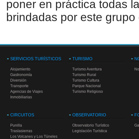
poner en práctica todas l
brindadas por este grupo
SERVICIOS TURÍSTICOS
TURISMO
N
Alojamiento
Turismo Aventura
No
Gastronomía
Turismo Rural
Diversión
Turismo Cultura
Transporte
Parque Nacional
Agencias de Viajes
Turismo Religioso
Inmobiliarias
CIRCUITOS
OBSERVATORIO
F
Punilla
Observatorio Turístico
Ga
Traslasierras
Legislación Turística
Los Volcanes y Los Túneles