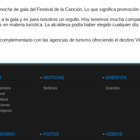
noche de gala del Festival de la Canción. Lo que significa promoción y
o a la gala y es para nosotros un orgullo. Hoy tenemos mucha compatib
 en materia turística. La alcaldesa podía haber elegido cualquier día 
omplementario con las agencias de turismo ofreciendo el destino Vil
O
NOTICIAS
EVENTOS
entura
Noticias
Eventos
ral
ltura
cional
ligioso
ATORIO
FOTOS
VIDEOS