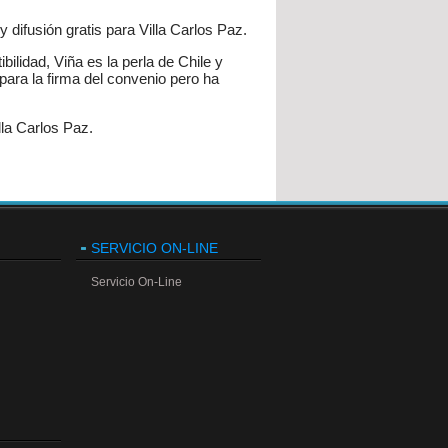
 difusión gratis para Villa Carlos Paz.
ilidad, Viña es la perla de Chile y
para la firma del convenio pero ha
la Carlos Paz.
SERVICIO ON-LINE
Servicio On-Line