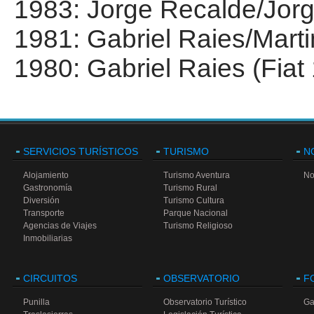
1983: Jorge Recalde/Jor
1981: Gabriel Raies/Martin
1980: Gabriel Raies (Fiat 
SERVICIOS TURÍSTICOS
TURISMO
N
Alojamiento
Turismo Aventura
No
Gastronomía
Turismo Rural
Diversión
Turismo Cultura
Transporte
Parque Nacional
Agencias de Viajes
Turismo Religioso
Inmobiliarias
CIRCUITOS
OBSERVATORIO
F
Punilla
Observatorio Turístico
Ga