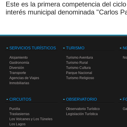
Este es la primera competencia del cicl
interés municipal denominada "Carlos P
SERVICIOS TURÍSTICOS
TURISMO
N
Alojamiento
Turismo Aventura
No
Gastronomía
Turismo Rural
Diversión
Turismo Cultura
Transporte
Parque Nacional
Agencias de Viajes
Turismo Religioso
Inmobiliarias
CIRCUITOS
OBSERVATORIO
F
Punilla
Observatorio Turístico
Ga
Traslasierras
Legislación Turística
Los Volcanes y Los Túneles
Los Lagos