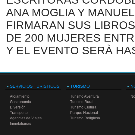
ANA MOGLIA Y MANUE
FIRMARAN SUS LIBROS
DE 200 MUJERES ENTR
Y EL EVENTO SERÀ HAS
SERVICIOS TURÍSTICOS
TURISMO
N
Alojamiento
Turismo Aventura
No
Gastronomía
Turismo Rural
Diversión
Turismo Cultura
Transporte
Parque Nacional
Agencias de Viajes
Turismo Religioso
Inmobiliarias