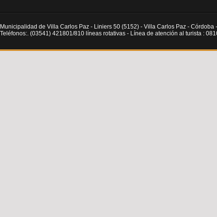
Municipalidad de Villa Carlos Paz - Liniers 50 (5152) - Villa Carlos Paz - Córdoba 
Teléfonos:. (03541) 421801/810 líneas rotativas - Línea de atención al turista : 0