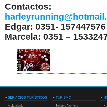
Contactos:
harleyrunning@hotmail
Edgar: 0351- 157447576
Marcela: 0351 – 153324
SERVICIOS TURÍSTICOS
TURISMO
N
Alojamiento
Turismo Aventura
No