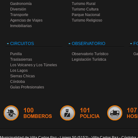
Gastronomía
Turismo Rural
Diversión
Turismo Cultura
Transporte
Parque Nacional
Agencias de Viajes
Turismo Religioso
Inmobiliarias
CIRCUITOS
OBSERVATORIO
F
Punilla
Observatorio Turístico
Ga
Traslasierras
Legislación Turística
Los Volcanes y Los Túneles
Los Lagos
Sierras Chicas
Córdoba
Guías Profesionales
Municipalidad de Villa Carlos Paz - Liniers 50 (5152) - Villa Carlos Paz - Córdoba 