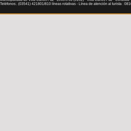
Teléfonos:. (03541) 421801/810 líneas rotativas - Línea de atención al turista : 0