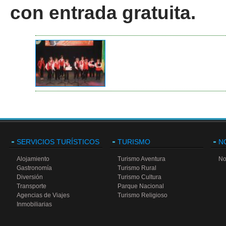
con entrada gratuita.
SERVICIOS TURÍSTICOS
TURISMO
N
Alojamiento
Turismo Aventura
No
Gastronomía
Turismo Rural
Diversión
Turismo Cultura
Transporte
Parque Nacional
Agencias de Viajes
Turismo Religioso
Inmobiliarias