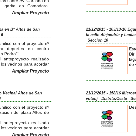
ritas sobre Av. Cárcano en
1 garita en Comodoro
costanera en B° Sol.
Ampliar Proyecto
 B° Playas de Oro. La
ción es adjudicada por
ta a la empresa Roal
za en B° Altos de San
21/12/2015 - 103/13-16 Equ
 6
la calle Alejandría y Lapla
Seccion 10
nificó con el proyecto nº
ra deportes en centro
Est
an Pedro``
Di
l anteproyecto realizado
lag
los vecinos para acordar
de 
vo según la funcionalidad
Ampliar Proyecto
odos los adultos, jóvenes
ión, decidiendo unificar el
s recursos asignados al
Refuncionalización de la
o Vecinal Altos de San
21/12/2015 - 158/16 Microe
de San Pedro" también
6
votos)
- Distrito:Oeste
- Se
 vecinos en el Programa
cipativo 2013-2014
nificó con el proyecto nº
Des
o el mejoramiento y la
ización de plaza Altos de
n del lugar se realizó el
de ambos proyectos.
l anteproyecto realizado
ncurso privado el 22 de
los vecinos para acordar
ara la adquisición de
vo según la funcionalidad
Ampliar Proyecto