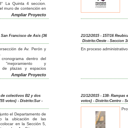
B° La Quinta 4 seccion.
el muro de contención en
en el cul de sac y pórtico
Ampliar Proyecto
194.000,00
 San Francisco de Asís (36
21/12/2015 - 157/16 Reubic
Distrito:Oeste
- Seccion 1
ersección de Av. Perón y
En proceso administrativo
.
 cronograma dentro del
mejoramiento y
ón de plazas y espacios
Ampliar Proyecto
proyecto y se prepara una
 vecinos para acordar
idad del mismo.
 el diseño definitivo para
s de colectivos B2 y dos
21/12/2015 - 138- Rampas e
 obra para su ejecución.
(55 votos)
- Distrito:Sur
-
votos)
- Distrito:Centro
- S
Pro
junto el Departamento de
ico la ubicación de las
 colocar en la Sección 5,