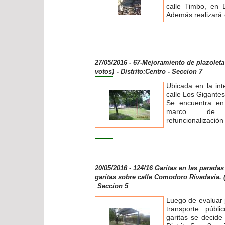
calle Timbo, en 
Además realizará 
la parte superior 
de ingreso.
Total ejecutado $
27/05/2016 - 67-Mejoramiento de plazoleta
votos)
- Distrito:Centro
- Seccion 7
Ubicada en la int
calle Los Gigantes
Se encuentra en
marco de "
refuncionalizaci
verdes"
Se realiza el Ante
reunión con los
diseño y funcional
Luego se realizará
20/05/2016 - 124/16 Garitas en las parada
concursar mano de
garitas sobre calle Comodoro Rivadavia. 
Seccion 5
Luego de evaluar 
transporte públ
garitas se decide