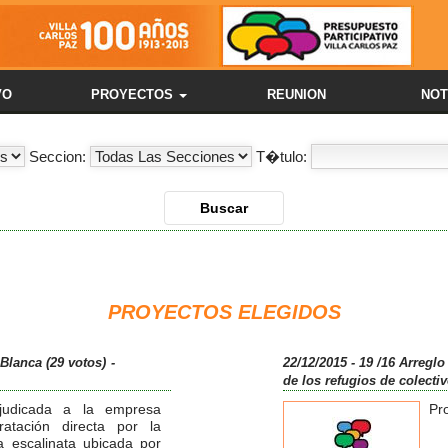
VO
PROYECTOS
REUNION
NOT
Seccion:
T�tulo:
PROYECTOS ELEGIDOS
 Blanca (29 votos)
-
22/12/2015 - 19 /16 Arregl
de los refugios de colectiv
judicada a la empresa
Pro
atación directa por la
a escalinata ubicada por