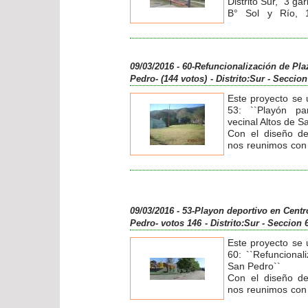
Distrito Sur, 3 ga
B° Sol y Río, 
Rivadavia y 1 
Ensenadas y en
compra y coloca
contratación direc
09/03/2016 - 60-Refuncionalización de Pla
Pedro- (144 votos)
- Distrito:Sur
- Seccion
Este proyecto se u
53: ``Playón pa
vecinal Altos de S
Con el diseño de
nos reunimos con 
el diseño definiti
que ofrece para t
y niños de la Secc
proyecto con lo
proyecto n° 53 "
09/03/2016 - 53-Playon deportivo en Centr
plaza de Altos 
Pedro- votos 146
- Distrito:Sur
- Seccion 
elegido por los
Presupuesto Parti
Este proyecto se u
Una vez definid
60: ``Refuncional
refuncionalizació
San Pedro``
diseño unificado 
Con el diseño de
Se realiza un co
nos reunimos con 
enero de 2015 p
el diseño definiti