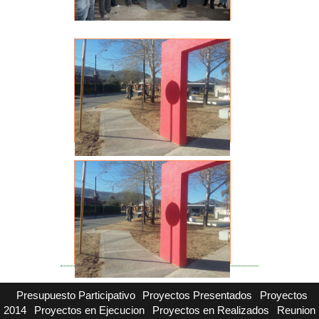
Presupuesto Participativo
Proyectos Presentados
Proyectos
2014
Proyectos en Ejecucion
Proyectos en Realizados
Reunion