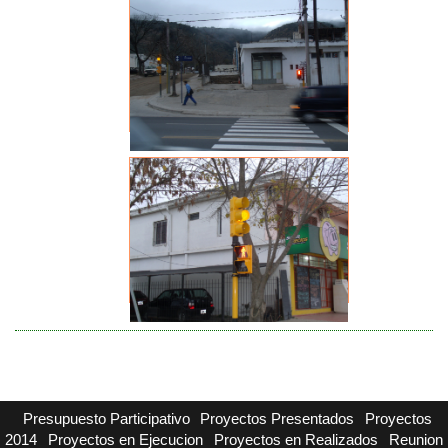
Presupuesto Participativo
Proyectos Presentados
Proyectos
2014
Proyectos en Ejecucion
Proyectos en Realizados
Reunion