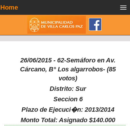
Home
Tog
nav
26/06/2015 - 62-Semáforo en Av.
Cárcano, B° Los algarrobos- (85
votos)
Distrito: Sur
Seccion 6
Plazo de Ejecuci�n: 2013/2014
Monto Total: Asignado $140.000