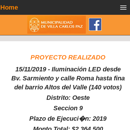
Home
Tog
nav
PROYECTO REALIZADO
15/11/2019 - Iluminación LED desde
Bv. Sarmiento y calle Roma hasta fina
del barrio Altos del Valle (140 votos)
Distrito: Oeste
Seccion 9
Plazo de Ejecuci�n: 2019
Monto Total: $2.364.500