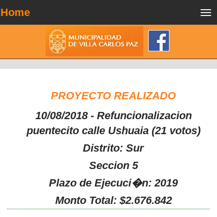
Home
Tog
nav
PROYECTO REALIZADO
10/08/2018 - Refuncionalizacion
puentecito calle Ushuaia (21 votos)
Distrito: Sur
Seccion 5
Plazo de Ejecuci�n: 2019
Monto Total: $2.676.842