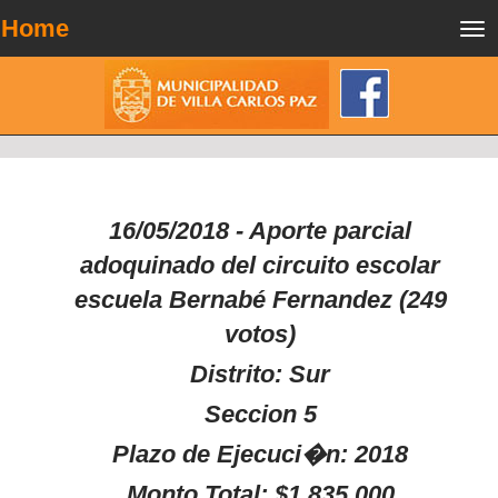
Home
Tog
nav
16/05/2018 - Aporte parcial
adoquinado del circuito escolar
escuela Bernabé Fernandez (249
votos)
Distrito: Sur
Seccion 5
Plazo de Ejecuci�n: 2018
Monto Total: $1.835.000